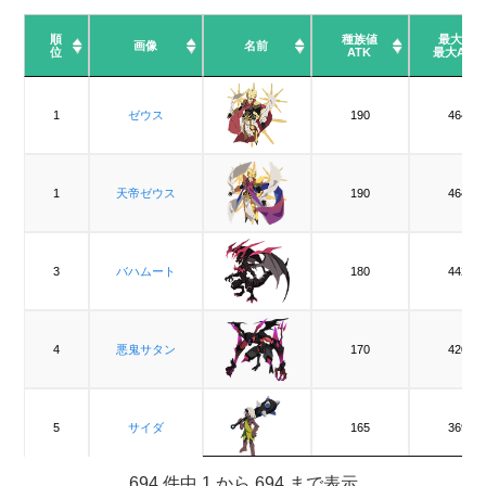
順
順
種族値
最大Lv
画像
画像
名前
位
位
ATK
最大ATK
順
画像
名前
種族値
最大Lv
位
ATK
最大ATK
1
1
ゼウス
ゼウス
190
464
1
1
天帝ゼウス
天帝ゼウス
190
464
3
3
バハムート
バハムート
180
442
4
4
悪鬼サタン
悪鬼サタン
170
420
5
5
サイダ
サイダ
165
369
694 件中 1 から 694 まで表示