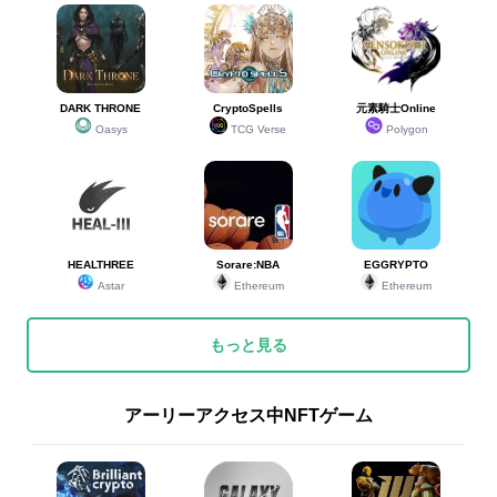
ウルトラマンベリ
ウルトラマンベリ
30
30
151
341
アル
アル
虎王ドラザーン・
虎王ドラザーン・
30
30
151
378
DARK THRONE
CryptoSpells
元素騎士Online
虎徹
虎徹
Oasys
TCG Verse
Polygon
ミーナ&サンダード
ミーナ&サンダード
30
30
151
341
ラゴン
ラゴン
シン・ニーズヘッ
シン・ニーズヘッ
HEALTHREE
Sorare:NBA
EGGRYPTO
30
30
151
378
グ
グ
Astar
Ethereum
Ethereum
もっと見る
35
35
テスラ
テスラ
150
376
アーリーアクセス中NFTゲーム
35
35
紅葉ザンマ
紅葉ザンマ
150
339