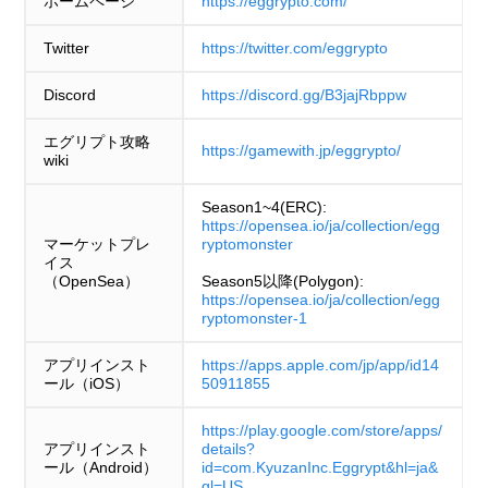
ホームページ
https://eggrypto.com/
Twitter
https://twitter.com/eggrypto
17
17
十二神ゼノ・神龍
十二神ゼノ・神龍
154
347
Discord
https://discord.gg/B3jajRbppw
エグリプト攻略
17
17
シン・カノン
シン・カノン
154
385
https://gamewith.jp/eggrypto/
wiki
Season1~4(ERC):
ミーナ＆サンダー
ミーナ＆サンダー
17
17
154
385
https://opensea.io/ja/collection/egg
ボルトドラゴン
ボルトドラゴン
マーケットプレ
ryptomonster
イス
（OpenSea）
Season5以降(Polygon):
https://opensea.io/ja/collection/egg
22
22
温泉ユウキ
温泉ユウキ
153
345
ryptomonster-1
アプリインスト
https://apps.apple.com/jp/app/id14
22
22
ライカ
ライカ
153
382
ール（iOS）
50911855
https://play.google.com/store/apps/
アプリインスト
details?
ナイトメアスライ
ナイトメアスライ
22
22
153
345
ム
ム
ール（Android）
id=com.KyuzanInc.Eggrypt&hl=ja&
gl=US