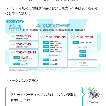
5
5
暴風竜ヴェルドラ
暴風竜ヴェルドラ
165
369
レアリティ別の上限解放前後における最大レベルは以下を参考
にしてください。
7
7
ゼロ
ゼロ
163
404
フランケンシュタ
フランケンシュタ
8
8
161
361
イン一号＆二号
イン一号＆二号
8
8
若王フォルテ
若王フォルテ
161
400
ヴェルドラ=テンペ
ヴェルドラ=テンペ
10
10
160
398
スト
スト
※トークンはレアモン
10
10
サタン
サタン
160
398
アリーナパーティの組み方はこちらの記事を
参考にしてね！
十二神ツキノ