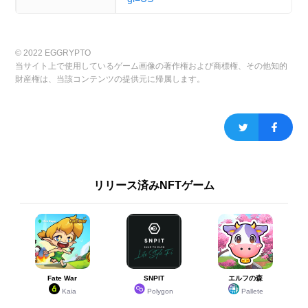
22
22
ブブゼラ
ブブゼラ
153
345
© 2022 EGGRYPTO
当サイト上で使用しているゲーム画像の著作権および商標権、その他知的
26
26
憤怒のムドウ
憤怒のムドウ
152
380
財産権は、当該コンテンツの提供元に帰属します。
26
26
ジェリ
ジェリ
152
380
26
26
ドンドン
ドンドン
152
380
リリース済みNFTゲーム
26
26
ロウ
ロウ
152
380
30
30
ダークアリス
ダークアリス
151
341
Fate War
SNPIT
エルフの森
Kaia
Polygon
Pallete