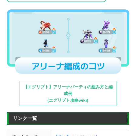
12
12
ホーリー
ホーリー
158
355
12
12
シン・モモタロウ
シン・モモタロウ
158
393
[轟火]イフリートア
[轟火]イフリートア
14
14
157
391
リス
リス
14
14
シン・キュベレー
シン・キュベレー
157
391
【エグリプト】アリーナパーティの組み方と編
16
16
テレサ＆バルル
テレサ＆バルル
156
351
成例
(エグリプト攻略wiki)
聖女ジャンヌダル
聖女ジャンヌダル
17
17
154
385
ク
ク
リンク一覧
17
17
十二神ゼノ
十二神ゼノ
154
347