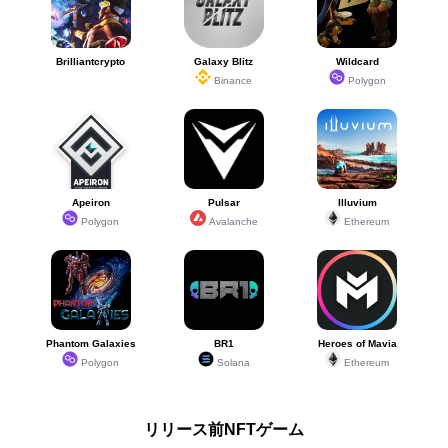
35
35
兎王ミカヅキ
兎王ミカヅキ
150
339
Brilliantcrypto
Galaxy Blitz
Wildcard
地聖キュベレー・
地聖キュベレー・
Binance
Polygon
35
35
150
376
青斧
青斧
メカジャイガント
メカジャイガント
35
35
150
376
ロン
ロン
Apeiron
Pulsar
Illuvium
クリスマスキュベ
クリスマスキュベ
Polygon
Avalanche
Ethereum
35
35
150
339
レー
レー
35
35
シズク
シズク
150
376
Phantom Galaxies
BR1
Heroes of Mavia
Polygon
Solana
Ethereum
十二神リンネ・礼
十二神リンネ・礼
35
35
150
339
装
装
リリース前NFTゲーム
35
35
ホワイトクイーン
ホワイトクイーン
150
339