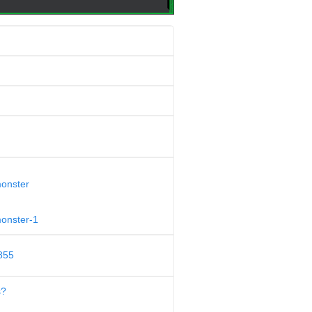
monster
monster-1
855
s?