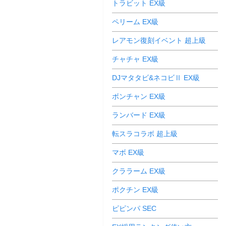
トラビット EX級
ペリーム EX級
レアモン復刻イベント 超上級
チャチャ EX級
DJマタタビ&ネコビⅡ EX級
ボンチャン EX級
ランバード EX級
転スラコラボ 超上級
マボ EX級
クララーム EX級
ポクチン EX級
ピピンパ SEC