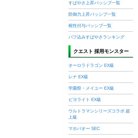
すばやさ上昇パッシブ一覧
防御力上昇パッシブ一覧
根性付与パッシブ一覧
バフ込みすばやさランキング
クエスト 採用モンスター
オーロラドラゴン EX級
レナ EX級
学園祭・メイユー EX級
ピヨライト EX級
ウルトラマンシリーズコラボ 超
上級
マホバオー SEC