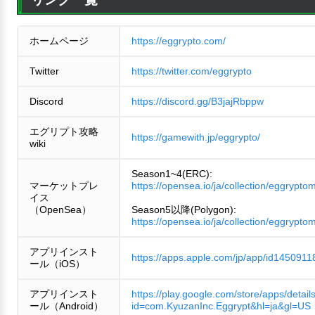
ホームページ
https://eggrypto.com/
Twitter
https://twitter.com/eggrypto
Discord
https://discord.gg/B3jajRbppw
エグリプト攻略
https://gamewith.jp/eggrypto/
wiki
Season1~4(ERC):
マーケットプレ
https://opensea.io/ja/collection/eggrypto
イス
（OpenSea）
Season5以降(Polygon):
https://opensea.io/ja/collection/eggrypto
アプリインスト
https://apps.apple.com/jp/app/id1450911
ール（iOS）
アプリインスト
https://play.google.com/store/apps/detail
ール（Android）
id=com.KyuzanInc.Eggrypt&hl=ja&gl=US