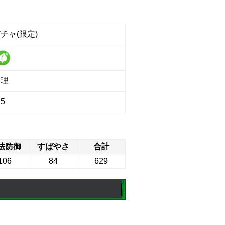
チャ(限定)
物理
5
法防御
すばやさ
合計
106
84
629