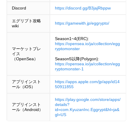
Discord
https://discord.gg/B3jajRbppw
エグリプト攻略
https://gamewith.jp/eggrypto/
wiki
Season1~4(ERC):
https://opensea.io/ja/collection/egg
マーケットプレ
ryptomonster
イス
（OpenSea）
Season5以降(Polygon):
https://opensea.io/ja/collection/egg
ryptomonster-1
アプリインスト
https://apps.apple.com/jp/app/id14
ール（iOS）
50911855
https://play.google.com/store/apps/
アプリインスト
details?
ール（Android）
id=com.KyuzanInc.Eggrypt&hl=ja&
gl=US