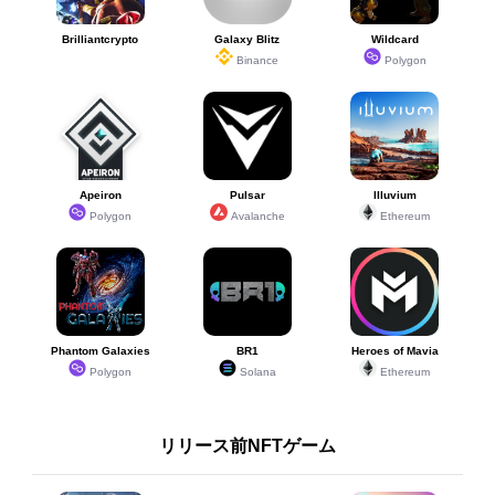
Brilliantcrypto
Galaxy Blitz
Wildcard
Binance
Polygon
Apeiron
Pulsar
Illuvium
Polygon
Avalanche
Ethereum
Phantom Galaxies
BR1
Heroes of Mavia
Polygon
Solana
Ethereum
リリース前NFTゲーム