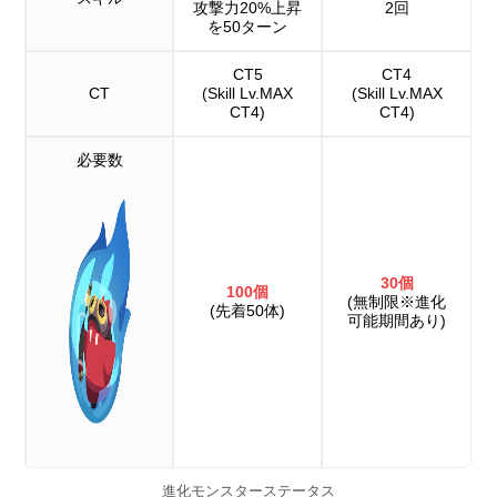
攻撃力20%上昇
2回
を50ターン
CT5
CT4
CT
(Skill Lv.MAX
(Skill Lv.MAX
CT4)
CT4)
必要数
30個
100個
(無制限※進化
(先着50体)
可能期間あり)
進化モンスターステータス