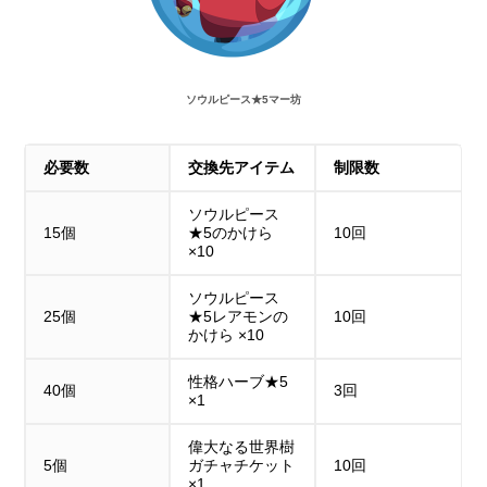
ソウルピース★5マー坊
必要数
交換先アイテム
制限数
ソウルピース
15個
★5のかけら
10回
×10
ソウルピース
25個
★5レアモンの
10回
かけら ×10
性格ハーブ★5
40個
3回
×1
偉大なる世界樹
5個
ガチャチケット
10回
×1