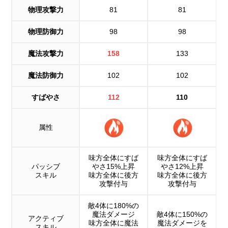
物理攻撃力
81
81
物理防御力
98
98
魔法攻撃力
158
133
魔法防御力
102
102
すばやさ
112
110
属性
味方全体にすば
味方全体にすば
パッシブ
やさ15%上昇
やさ12%上昇
スキル
味方全体に後方
味方全体に後方
攻撃付与
攻撃付与
敵4体に180%の
魔法ダメージ
敵4体に150%の
アクティブ
味方全体に魔法
魔法ダメージを
スキル