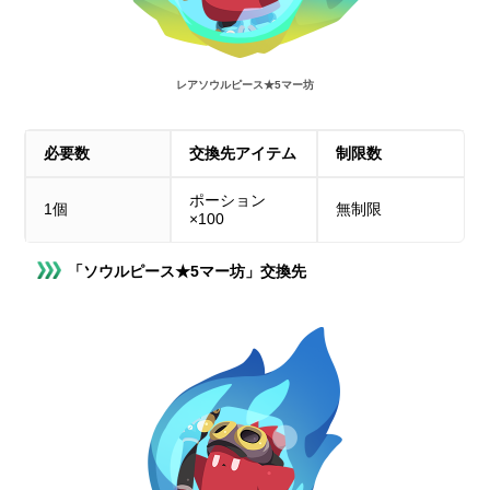
レア
ソウルピース★5マー坊
必要数
交換先アイテム
制限数
ポーション
1個
無制限
×100
「ソウルピース★5マー坊」交換先