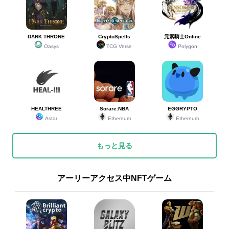
DARK THRONE
CryptoSpells
元素騎士Online
Oasys
TCG Verse
Polygon
HEALTHREE
Sorare:NBA
EGGRYPTO
Astar
Ethereum
Ethereum
もっと見る
アーリーアクセス中NFTゲーム