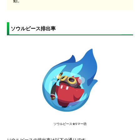
動。
ソウルピース排出率
ソウルピース★5マー坊