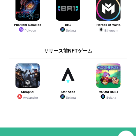
Phantom Galaxies
BR1
Heroes of Mavia
Polygon
Solana
Ethereum
リリース前NFTゲーム
Shrapnel
Star Atlas
MOONFROST
Avalanche
Solana
Solana