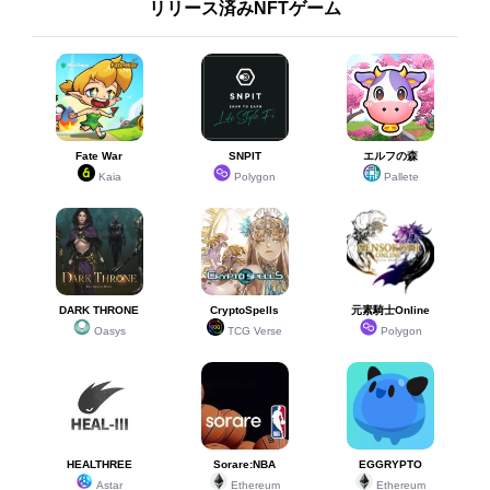
リリース済みNFTゲーム
Fate War
SNPIT
エルフの森
Kaia
Polygon
Pallete
DARK THRONE
CryptoSpells
元素騎士Online
Oasys
TCG Verse
Polygon
HEALTHREE
Sorare:NBA
EGGRYPTO
Astar
Ethereum
Ethereum