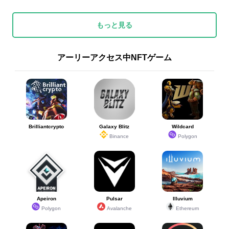
もっと見る
アーリーアクセス中NFTゲーム
Brilliantcrypto
Galaxy Blitz
Wildcard
Binance
Polygon
Apeiron
Pulsar
Illuvium
Polygon
Avalanche
Ethereum