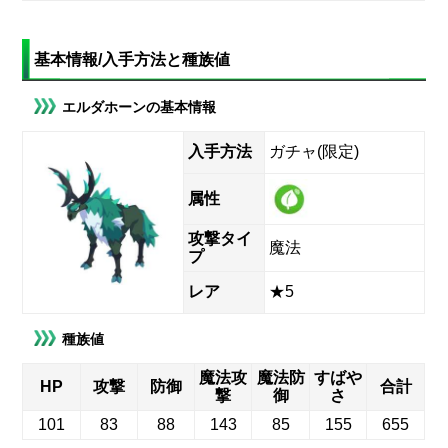
基本情報/入手方法と種族値
エルダホーンの基本情報
入手方法
ガチャ(限定)
属性
攻撃タイ
魔法
プ
レア
★5
種族値
魔法攻
魔法防
すばや
HP
攻撃
防御
合計
撃
御
さ
101
83
88
143
85
155
655