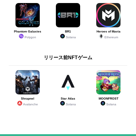
Phantom Galaxies
BR1
Heroes of Mavia
Polygon
Solana
Ethereum
リリース前NFTゲーム
Shrapnel
Star Atlas
MOONFROST
Avalanche
Solana
Solana