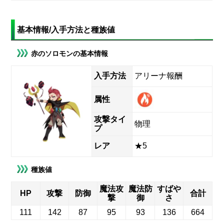
基本情報/入手方法と種族値
赤のソロモンの基本情報
入手方法
アリーナ報酬
属性
攻撃タイ
物理
プ
レア
★5
種族値
魔法攻
魔法防
すばや
HP
攻撃
防御
合計
撃
御
さ
111
142
87
95
93
136
664