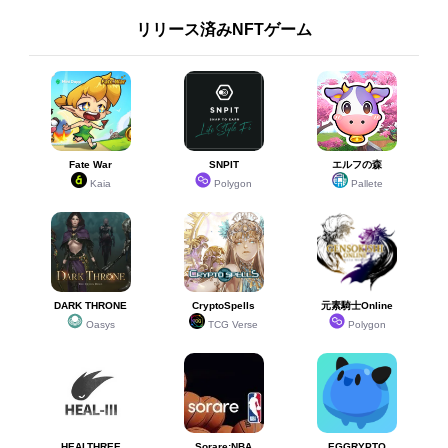
リリース済みNFTゲーム
Fate War
SNPIT
エルフの森
Kaia
Polygon
Pallete
DARK THRONE
CryptoSpells
元素騎士Online
Oasys
TCG Verse
Polygon
HEALTHREE
Sorare:NBA
EGGRYPTO