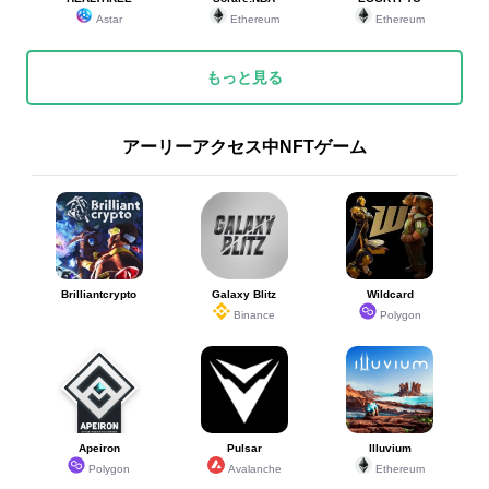
Astar
Ethereum
Ethereum
もっと見る
アーリーアクセス中NFTゲーム
Brilliantcrypto
Galaxy Blitz
Wildcard
Binance
Polygon
Apeiron
Pulsar
Illuvium
Polygon
Avalanche
Ethereum