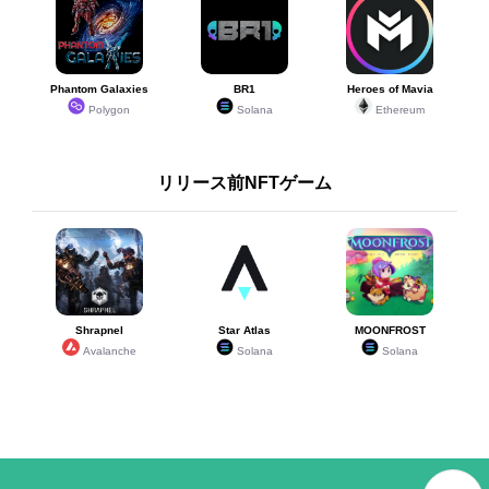
Phantom Galaxies
BR1
Heroes of Mavia
Polygon
Solana
Ethereum
リリース前NFTゲーム
Shrapnel
Star Atlas
MOONFROST
Avalanche
Solana
Solana