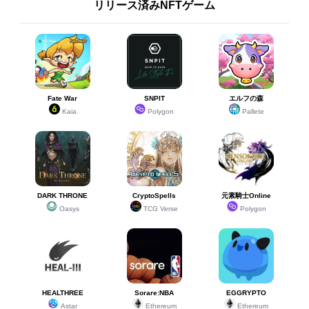
リリース済みNFTゲーム
Fate War
SNPIT
エルフの森
Kaia
Polygon
Pallete
DARK THRONE
CryptoSpells
元素騎士Online
Oasys
TCG Verse
Polygon
HEALTHREE
Sorare:NBA
EGGRYPTO
Astar
Ethereum
Ethereum