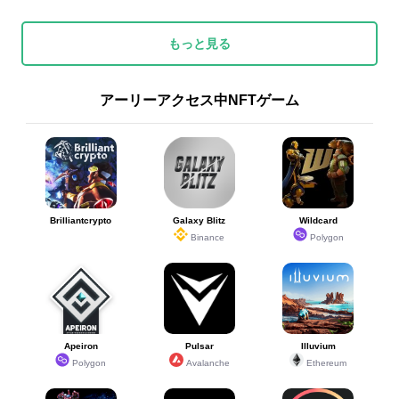
もっと見る
アーリーアクセス中NFTゲーム
Brilliantcrypto
Galaxy Blitz
Wildcard
Binance
Polygon
Apeiron
Pulsar
Illuvium
Polygon
Avalanche
Ethereum