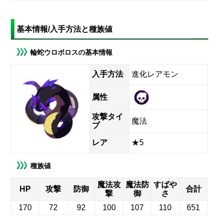
基本情報/入手方法と種族値
輪蛇ウロボロスの基本情報
入手方法
進化レアモン
属性
攻撃タイ
魔法
プ
レア
★5
種族値
魔法攻
魔法防
すばや
HP
攻撃
防御
合計
撃
御
さ
170
72
92
100
107
110
651