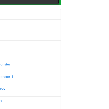
monster
monster-1
855
s?