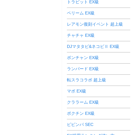
トラビット EX級
ペリーム EX級
レアモン復刻イベント 超上級
チャチャ EX級
DJマタタビ&ネコビⅡ EX級
ボンチャン EX級
ランバード EX級
転スラコラボ 超上級
マボ EX級
クララーム EX級
ポクチン EX級
ピピンパ SEC