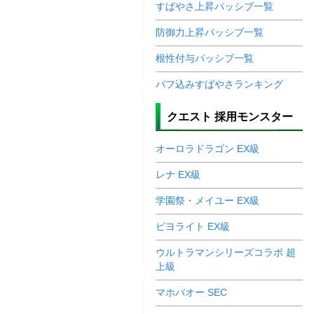
すばやさ上昇パッシブ一覧
防御力上昇パッシブ一覧
根性付与パッシブ一覧
バフ込みすばやさランキング
クエスト 採用モンスター
オーロラドラゴン EX級
レナ EX級
学園祭・メイユー EX級
ピヨライト EX級
ウルトラマンシリーズコラボ 超
上級
マホバオー SEC