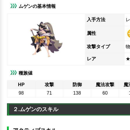
ムゲンの基本情報
入手方法
属性
攻撃タイプ
レア
★
種族値
HP
攻撃
防御
魔法攻撃
魔
98
71
138
60
２.ムゲンのスキル