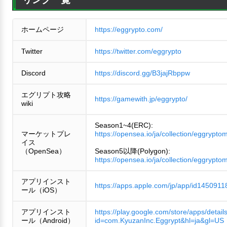
ホームページ
https://eggrypto.com/
Twitter
https://twitter.com/eggrypto
Discord
https://discord.gg/B3jajRbppw
エグリプト攻略
https://gamewith.jp/eggrypto/
wiki
Season1~4(ERC):
マーケットプレ
https://opensea.io/ja/collection/eggrypto
イス
（OpenSea）
Season5以降(Polygon):
https://opensea.io/ja/collection/eggrypto
アプリインスト
https://apps.apple.com/jp/app/id1450911
ール（iOS）
アプリインスト
https://play.google.com/store/apps/detail
ール（Android）
id=com.KyuzanInc.Eggrypt&hl=ja&gl=US