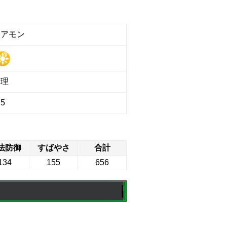
レアモン
物理
5
法防御
すばやさ
合計
134
155
656