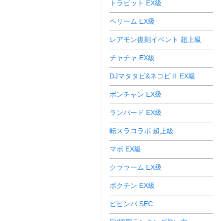
トラビット EX級
ペリーム EX級
レアモン復刻イベント 超上級
チャチャ EX級
DJマタタビ&ネコビⅡ EX級
ボンチャン EX級
ランバード EX級
転スラコラボ 超上級
マボ EX級
クララーム EX級
ポクチン EX級
ピピンパ SEC