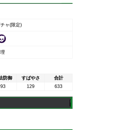
チャ(限定)
物理
法防御
すばやさ
合計
93
129
633