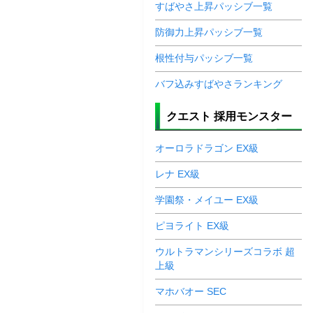
すばやさ上昇パッシブ一覧
防御力上昇パッシブ一覧
根性付与パッシブ一覧
バフ込みすばやさランキング
クエスト 採用モンスター
オーロラドラゴン EX級
レナ EX級
学園祭・メイユー EX級
ピヨライト EX級
ウルトラマンシリーズコラボ 超
上級
マホバオー SEC