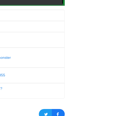
monster
855
s?