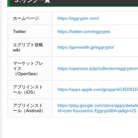
３.リンク一覧
ホームページ
https://eggrypto.com/
Twitter
https://twitter.com/eggrypto
エグリプト攻略
https://gamewith.jp/eggrypto/
wiki
マーケットプレ
イス
https://opensea.io/ja/collection/eggrypto
（OpenSea）
アプリインスト
https://apps.apple.com/jp/app/id1450911
ール（iOS）
アプリインスト
https://play.google.com/store/apps/detail
ール（Android）
id=com.KyuzanInc.Eggrypt&hl=ja&gl=US