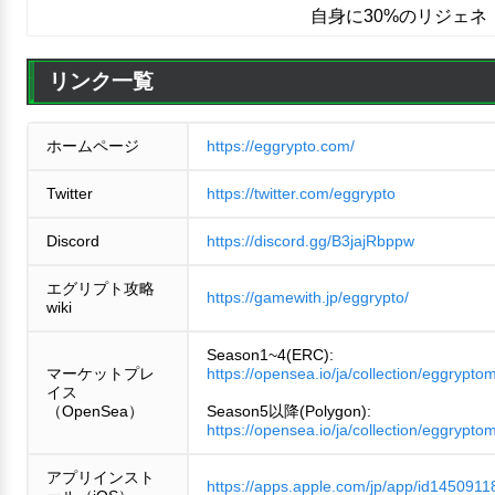
自身に30%のリジェネ
リンク一覧
ホームページ
https://eggrypto.com/
Twitter
https://twitter.com/eggrypto
Discord
https://discord.gg/B3jajRbppw
エグリプト攻略
https://gamewith.jp/eggrypto/
wiki
Season1~4(ERC):
マーケットプレ
https://opensea.io/ja/collection/eggrypto
イス
（OpenSea）
Season5以降(Polygon):
https://opensea.io/ja/collection/eggrypto
アプリインスト
https://apps.apple.com/jp/app/id1450911