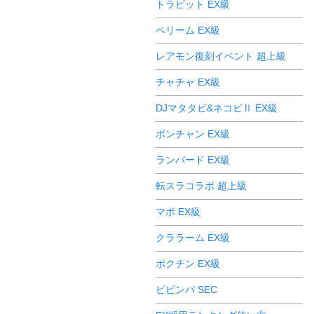
トラビット EX級
ペリーム EX級
レアモン復刻イベント 超上級
チャチャ EX級
DJマタタビ&ネコビⅡ EX級
ボンチャン EX級
ランバード EX級
転スラコラボ 超上級
マボ EX級
クララーム EX級
ポクチン EX級
ピピンパ SEC