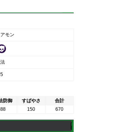
レアモン
魔法
5
法防御
すばやさ
合計
88
150
670