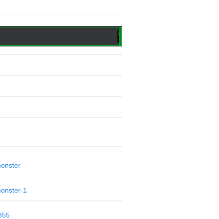
monster
monster-1
855