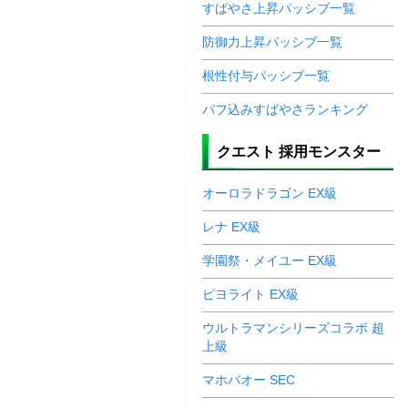
すばやさ上昇パッシブ一覧
防御力上昇パッシブ一覧
根性付与パッシブ一覧
バフ込みすばやさランキング
クエスト 採用モンスター
オーロラドラゴン EX級
レナ EX級
学園祭・メイユー EX級
ピヨライト EX級
ウルトラマンシリーズコラボ 超
上級
マホバオー SEC