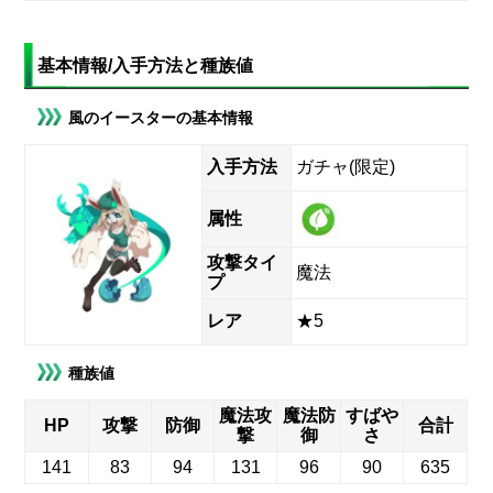
基本情報/入手方法と種族値
風のイースターの基本情報
入手方法
ガチャ(限定)
属性
攻撃タイ
魔法
プ
レア
★5
種族値
魔法攻
魔法防
すばや
HP
攻撃
防御
合計
撃
御
さ
141
83
94
131
96
90
635