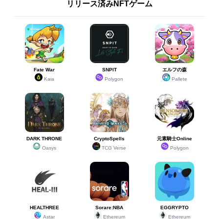
リリース済みNFTゲーム
Fate War
SNPIT
エルフの森
Kaia
Polygon
Pallete
DARK THRONE
CryptoSpells
元素騎士Online
Oasys
TCG Verse
Polygon
HEALTHREE
Sorare:NBA
EGGRYPTO
Astar
Ethereum
Ethereum