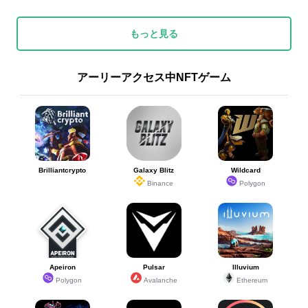
もっと見る
アーリーアクセス中NFTゲーム
Brilliantcrypto
Galaxy Blitz
Wildcard
Binance
Polygon
Apeiron
Pulsar
Illuvium
Polygon
Avalanche
Ethereum