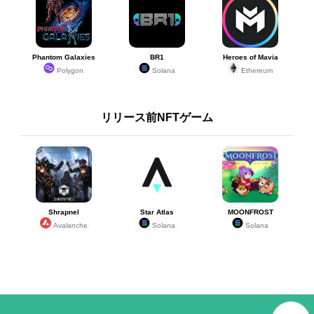
Phantom Galaxies
BR1
Heroes of Mavia
Polygon
Solana
Ethereum
リリース前NFTゲーム
Shrapnel
Star Atlas
MOONFROST
Avalanche
Solana
Solana