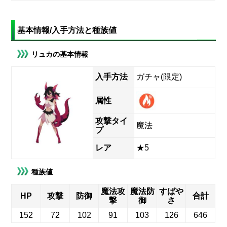
基本情報/入手方法と種族値
リュカの基本情報
入手方法
ガチャ(限定)
属性
攻撃タイ
魔法
プ
レア
★5
種族値
魔法攻
魔法防
すばや
HP
攻撃
防御
合計
撃
御
さ
152
72
102
91
103
126
646