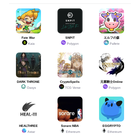
Fate War
SNPIT
エルフの森
Kaia
Polygon
Pallete
DARK THRONE
CryptoSpells
元素騎士Online
Oasys
TCG Verse
Polygon
HEALTHREE
Sorare:NBA
EGGRYPTO
Astar
Ethereum
Ethereum