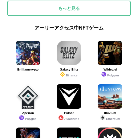
もっと見る
アーリーアクセス中NFTゲーム
Brilliantcrypto
Galaxy Blitz
Wildcard
Binance
Polygon
Apeiron
Pulsar
Illuvium
Polygon
Avalanche
Ethereum