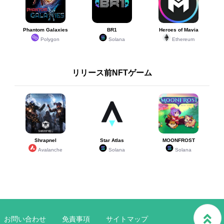
Phantom Galaxies
BR1
Heroes of Mavia
Polygon
Solana
Ethereum
リリース前NFTゲーム
Shrapnel
Star Atlas
MOONFROST
Avalanche
Solana
Solana
お問い合わせ
免責事項
サイトマップ