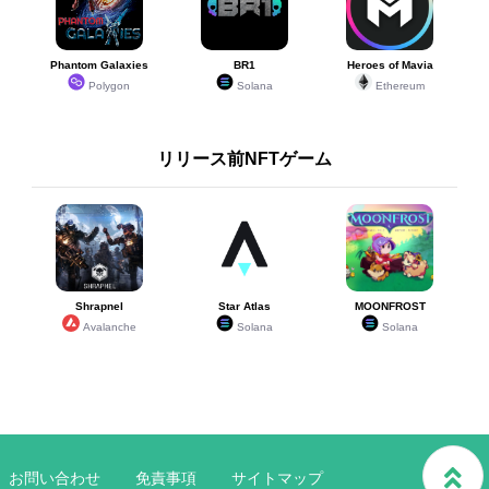
Phantom Galaxies
BR1
Heroes of Mavia
Polygon
Solana
Ethereum
リリース前NFTゲーム
Shrapnel
Star Atlas
MOONFROST
Avalanche
Solana
Solana
お問い合わせ
免責事項
サイトマップ