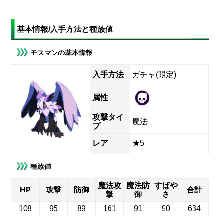
基本情報/入手方法と種族値
モスマンの基本情報
入手方法
ガチャ(限定)
属性
攻撃タイ
魔法
プ
レア
★5
種族値
魔法攻
魔法防
すばや
HP
攻撃
防御
合計
撃
御
さ
108
95
89
161
91
90
634