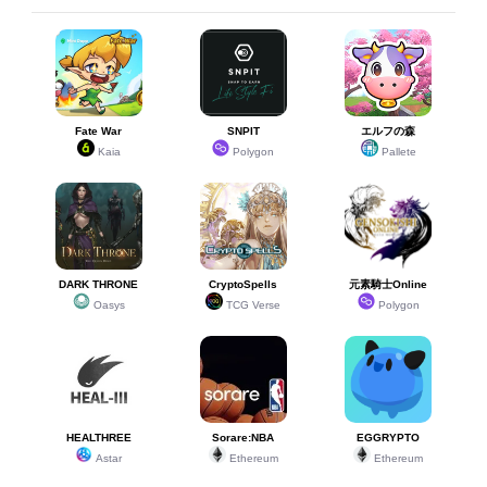
Fate War
SNPIT
エルフの森
Kaia
Polygon
Pallete
DARK THRONE
CryptoSpells
元素騎士Online
Oasys
TCG Verse
Polygon
HEALTHREE
Sorare:NBA
EGGRYPTO
Astar
Ethereum
Ethereum