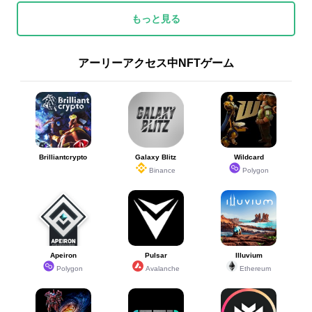
もっと見る
アーリーアクセス中NFTゲーム
Brilliantcrypto
Galaxy Blitz
Wildcard
Binance
Polygon
Apeiron
Pulsar
Illuvium
Polygon
Avalanche
Ethereum