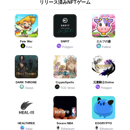
リリース済みNFTゲーム
Fate War
SNPIT
エルフの森
Kaia
Polygon
Pallete
DARK THRONE
CryptoSpells
元素騎士Online
Oasys
TCG Verse
Polygon
HEALTHREE
Sorare:NBA
EGGRYPTO
Astar
Ethereum
Ethereum