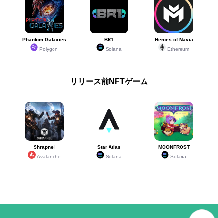
Phantom Galaxies
BR1
Heroes of Mavia
Polygon
Solana
Ethereum
リリース前NFTゲーム
Shrapnel
Star Atlas
MOONFROST
Avalanche
Solana
Solana