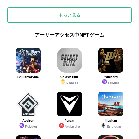
もっと見る
アーリーアクセス中NFTゲーム
Brilliantcrypto
Galaxy Blitz
Wildcard
Binance
Polygon
Apeiron
Pulsar
Illuvium
Polygon
Avalanche
Ethereum