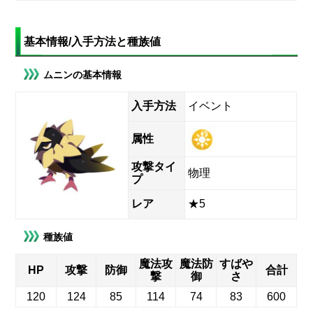
基本情報/入手方法と種族値
ムニンの基本情報
入手方法
イベント
属性
攻撃タイ
物理
プ
レア
★5
種族値
魔法攻
魔法防
すばや
HP
攻撃
防御
合計
撃
御
さ
120
124
85
114
74
83
600