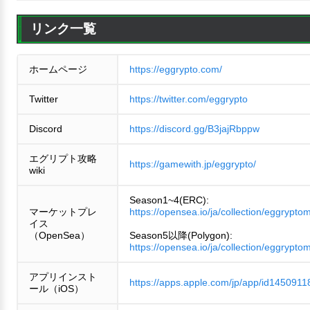
リンク一覧
ホームページ
https://eggrypto.com/
Twitter
https://twitter.com/eggrypto
Discord
https://discord.gg/B3jajRbppw
エグリプト攻略
https://gamewith.jp/eggrypto/
wiki
Season1~4(ERC):
マーケットプレ
https://opensea.io/ja/collection/eggrypto
イス
（OpenSea）
Season5以降(Polygon):
https://opensea.io/ja/collection/eggrypto
アプリインスト
https://apps.apple.com/jp/app/id1450911
ール（iOS）