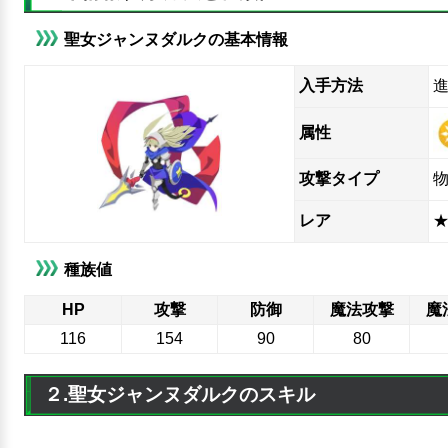
聖女ジャンヌダルクの基本情報
入手方法
属性
攻撃タイプ
レア
★
種族値
HP
攻撃
防御
魔法攻撃
魔
116
154
90
80
２.聖女ジャンヌダルクのスキル