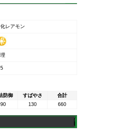
進化レアモン
物理
5
法防御
すばやさ
合計
90
130
660