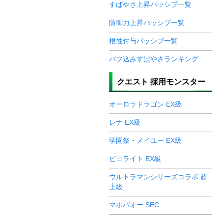
すばやさ上昇パッシブ一覧
防御力上昇パッシブ一覧
根性付与パッシブ一覧
バフ込みすばやさランキング
クエスト 採用モンスター
オーロラドラゴン EX級
レナ EX級
学園祭・メイユー EX級
ピヨライト EX級
ウルトラマンシリーズコラボ 超
上級
マホバオー SEC