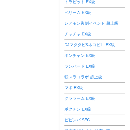
トラビット EX級
ペリーム EX級
レアモン復刻イベント 超上級
チャチャ EX級
DJマタタビ&ネコビⅡ EX級
ボンチャン EX級
ランバード EX級
転スラコラボ 超上級
マボ EX級
クララーム EX級
ポクチン EX級
ピピンパ SEC