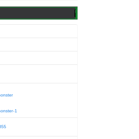
monster
monster-1
855