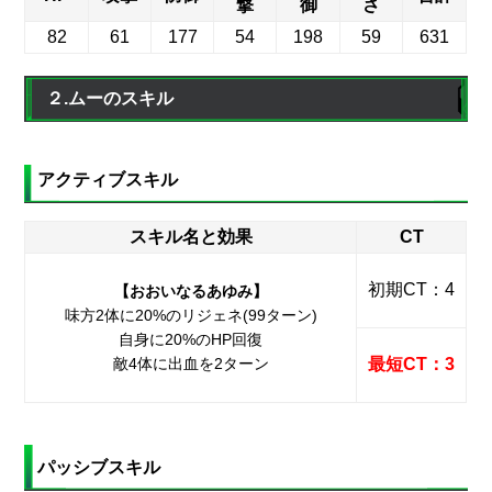
撃
御
さ
82
61
177
54
198
59
631
２.ムーのスキル
アクティブスキル
スキル名と効果
CT
初期CT：4
【おおいなるあゆみ】
味方2体に20%のリジェネ(99ターン)
自身に20%のHP回復
敵4体に出血を2ターン
最短CT：3
パッシブスキル