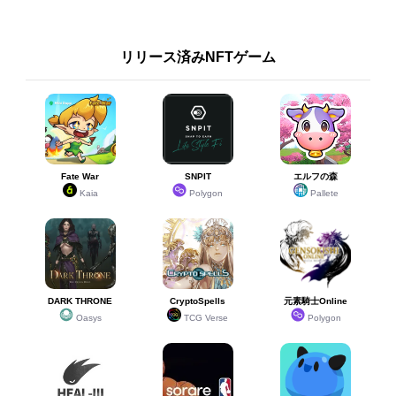
リリース済みNFTゲーム
Fate War
SNPIT
エルフの森
Kaia
Polygon
Pallete
DARK THRONE
CryptoSpells
元素騎士Online
Oasys
TCG Verse
Polygon