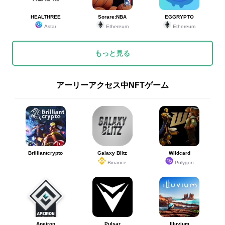
HEALTHREE
Sorare:NBA
EGGRYPTO
Astar
Ethereum
Ethereum
もっと見る
アーリーアクセス中NFTゲーム
Brilliantcrypto
Galaxy Blitz
Wildcard
Binance
Polygon
Apeiron
Pulsar
Illuvium