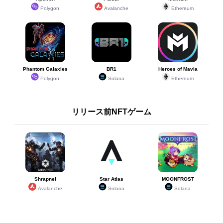
Polygon
Avalanche
Ethereum
Phantom Galaxies
BR1
Heroes of Mavia
Polygon
Solana
Ethereum
リリース前NFTゲーム
Shrapnel
Star Atlas
MOONFROST
Avalanche
Solana
Solana