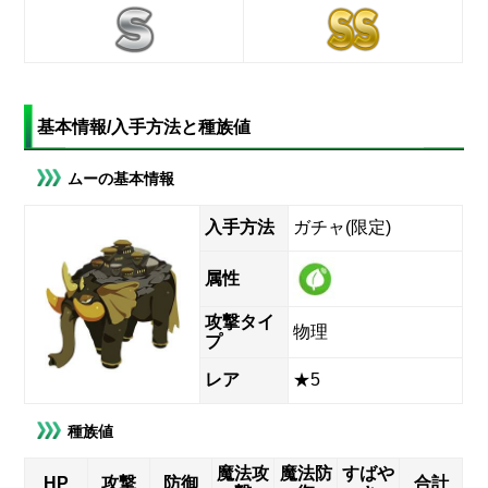
基本情報/入手方法と種族値
ムーの基本情報
入手方法
ガチャ(限定)
属性
攻撃タイ
物理
プ
レア
★5
種族値
魔法攻
魔法防
すばや
HP
攻撃
防御
合計