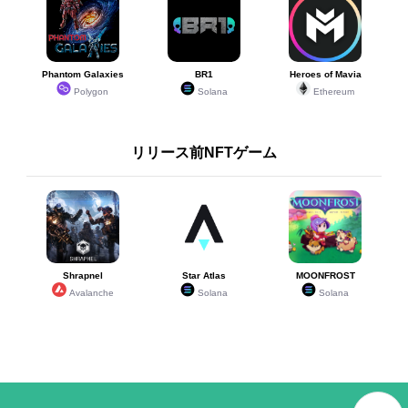
Phantom Galaxies
BR1
Heroes of Mavia
Polygon
Solana
Ethereum
リリース前NFTゲーム
Shrapnel
Star Atlas
MOONFROST
Avalanche
Solana
Solana