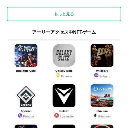
もっと見る
アーリーアクセス中NFTゲーム
Brilliantcrypto
Galaxy Blitz
Wildcard
Binance
Polygon
Apeiron
Pulsar
Illuvium
Polygon
Avalanche
Ethereum