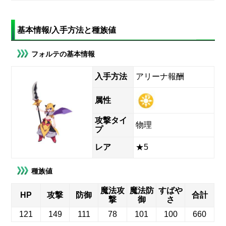
基本情報/入手方法と種族値
フォルテの基本情報
入手方法
アリーナ報酬
属性
攻撃タイ
物理
プ
レア
★5
種族値
魔法攻
魔法防
すばや
HP
攻撃
防御
合計
撃
御
さ
121
149
111
78
101
100
660