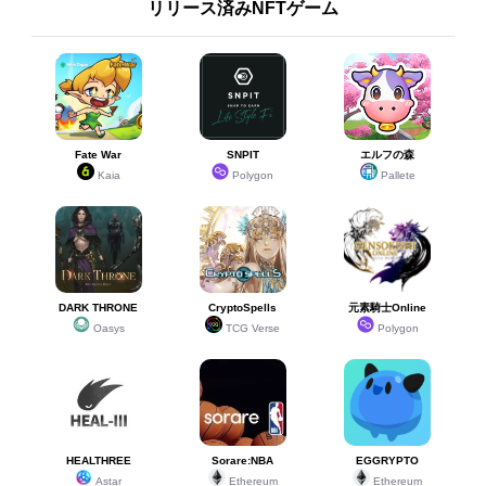
リリース済みNFTゲーム
Fate War
SNPIT
エルフの森
Kaia
Polygon
Pallete
DARK THRONE
CryptoSpells
元素騎士Online
Oasys
TCG Verse
Polygon
HEALTHREE
Sorare:NBA
EGGRYPTO
Astar
Ethereum
Ethereum