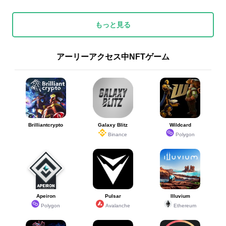
もっと見る
アーリーアクセス中NFTゲーム
Brilliantcrypto
Galaxy Blitz
Wildcard
Binance
Polygon
Apeiron
Pulsar
Illuvium
Polygon
Avalanche
Ethereum