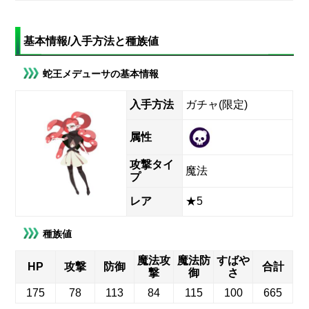
基本情報/入手方法と種族値
蛇王メデューサの基本情報
入手方法
ガチャ(限定)
属性
攻撃タイ
魔法
プ
レア
★5
種族値
魔法攻
魔法防
すばや
HP
攻撃
防御
合計
撃
御
さ
175
78
113
84
115
100
665