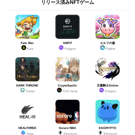
リリース済みNFTゲーム
Fate War
SNPIT
エルフの森
Kaia
Polygon
Pallete
DARK THRONE
CryptoSpells
元素騎士Online
Oasys
TCG Verse
Polygon
HEALTHREE
Sorare:NBA
EGGRYPTO
Astar
Ethereum
Ethereum