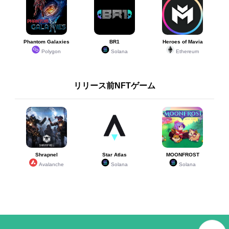
Phantom Galaxies
BR1
Heroes of Mavia
Polygon
Solana
Ethereum
リリース前NFTゲーム
Shrapnel
Star Atlas
MOONFROST
Avalanche
Solana
Solana