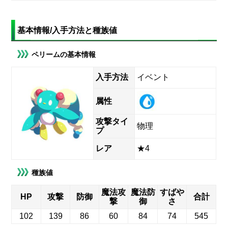
基本情報/入手方法と種族値
ペリームの基本情報
入手方法
イベント
属性
攻撃タイ
物理
プ
レア
★4
種族値
魔法攻
魔法防
すばや
HP
攻撃
防御
合計
撃
御
さ
102
139
86
60
84
74
545