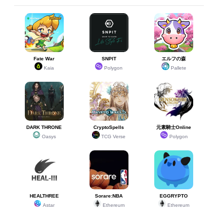
Fate War
SNPIT
エルフの森
Kaia
Polygon
Pallete
DARK THRONE
CryptoSpells
元素騎士Online
Oasys
TCG Verse
Polygon
HEALTHREE
Sorare:NBA
EGGRYPTO
Astar
Ethereum
Ethereum