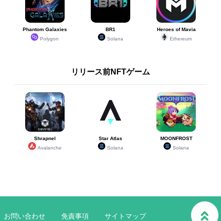
Phantom Galaxies
BR1
Heroes of Mavia
Polygon
Solana
Ethereum
リリース前NFTゲーム
Shrapnel
Star Atlas
MOONFROST
Avalanche
Solana
Solana
お問い合わせ
免責事項
サイトマップ