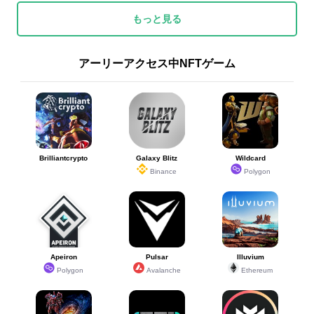
もっと見る
アーリーアクセス中NFTゲーム
Brilliantcrypto
Galaxy Blitz
Wildcard
Binance
Polygon
Apeiron
Pulsar
Illuvium
Polygon
Avalanche
Ethereum