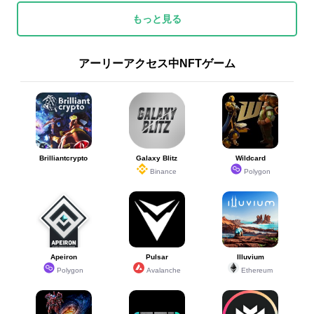
もっと見る
アーリーアクセス中NFTゲーム
Brilliantcrypto
Galaxy Blitz
Wildcard
Binance
Polygon
Apeiron
Pulsar
Illuvium
Polygon
Avalanche
Ethereum