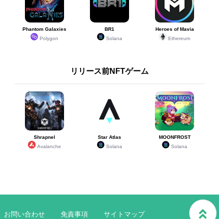
Phantom Galaxies
BR1
Heroes of Mavia
Polygon
Solana
Ethereum
リリース前NFTゲーム
Shrapnel
Star Atlas
MOONFROST
Avalanche
Solana
Solana
お問い合わせ
免責事項
サイトマップ