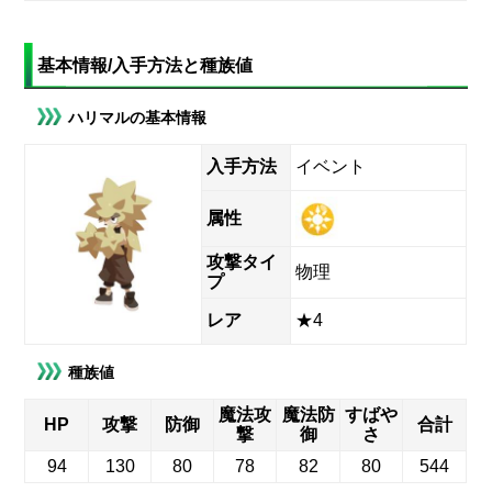
基本情報/入手方法と種族値
ハリマルの基本情報
入手方法
イベント
属性
攻撃タイ
物理
プ
レア
★4
種族値
魔法攻
魔法防
すばや
HP
攻撃
防御
合計
撃
御
さ
94
130
80
78
82
80
544