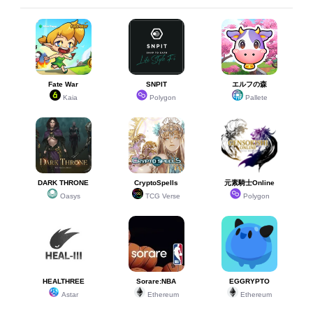
Fate War
SNPIT
エルフの森
Kaia
Polygon
Pallete
DARK THRONE
CryptoSpells
元素騎士Online
Oasys
TCG Verse
Polygon
HEALTHREE
Sorare:NBA
EGGRYPTO
Astar
Ethereum
Ethereum