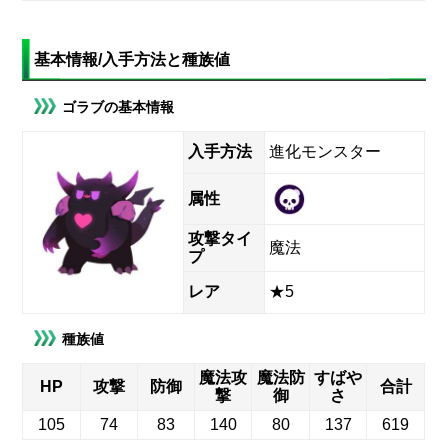
基本情報/入手方法と種族値
ゴラブの基本情報
入手方法
進化モンスター
属性
攻撃タイ
魔法
プ
レア
★5
種族値
魔法攻
魔法防
すばや
HP
攻撃
防御
合計
撃
御
さ
105
74
83
140
80
137
619