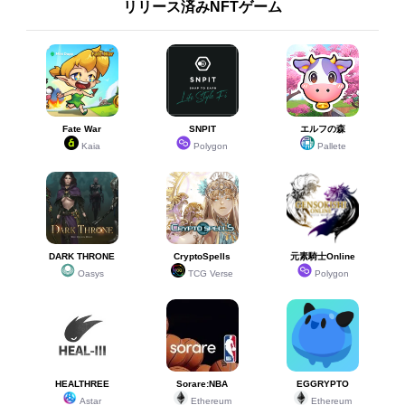
リリース済みNFTゲーム
Fate War
SNPIT
エルフの森
Kaia
Polygon
Pallete
DARK THRONE
CryptoSpells
元素騎士Online
Oasys
TCG Verse
Polygon
HEALTHREE
Sorare:NBA
EGGRYPTO
Astar
Ethereum
Ethereum