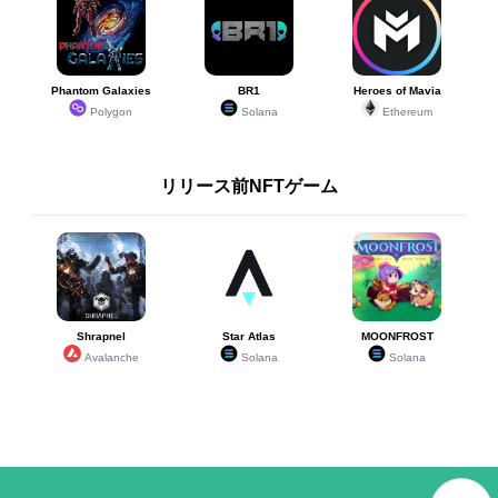
Phantom Galaxies
BR1
Heroes of Mavia
Polygon
Solana
Ethereum
リリース前NFTゲーム
Shrapnel
Star Atlas
MOONFROST
Avalanche
Solana
Solana