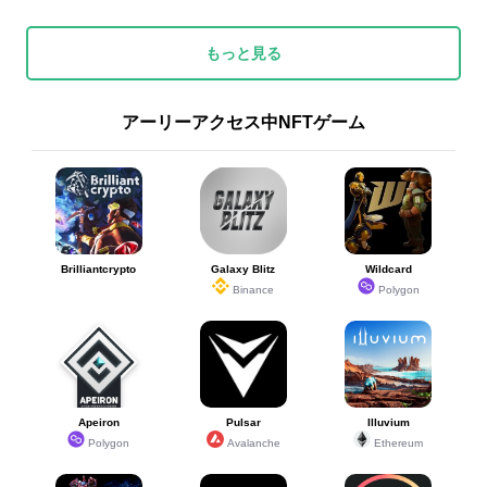
もっと見る
アーリーアクセス中NFTゲーム
Brilliantcrypto
Galaxy Blitz
Wildcard
Binance
Polygon
Apeiron
Pulsar
Illuvium
Polygon
Avalanche
Ethereum