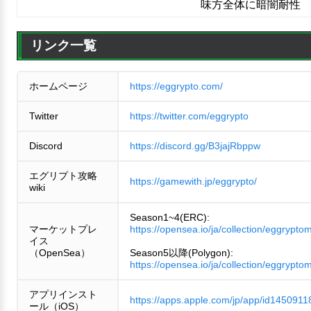
味方全体に暗闇耐性
リンク一覧
ホームページ
https://eggrypto.com/
Twitter
https://twitter.com/eggrypto
Discord
https://discord.gg/B3jajRbppw
エグリプト攻略
https://gamewith.jp/eggrypto/
wiki
Season1~4(ERC):
マーケットプレ
https://opensea.io/ja/collection/eggrypto
イス
（OpenSea）
Season5以降(Polygon):
https://opensea.io/ja/collection/eggrypto
アプリインスト
https://apps.apple.com/jp/app/id1450911
ール（iOS）