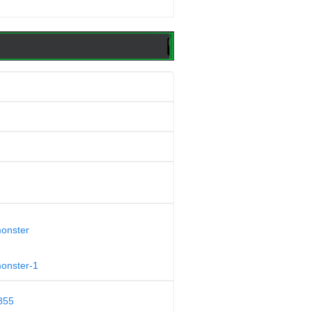
monster
monster-1
855