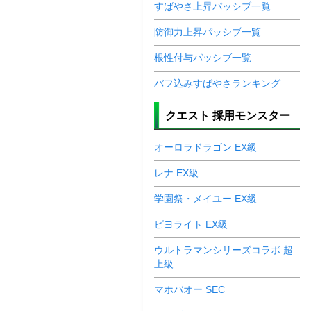
すばやさ上昇パッシブ一覧
防御力上昇パッシブ一覧
根性付与パッシブ一覧
バフ込みすばやさランキング
クエスト 採用モンスター
オーロラドラゴン EX級
レナ EX級
学園祭・メイユー EX級
ピヨライト EX級
ウルトラマンシリーズコラボ 超
上級
マホバオー SEC