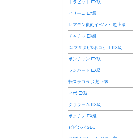
トラビット EX級
ペリーム EX級
レアモン復刻イベント 超上級
チャチャ EX級
DJマタタビ&ネコビⅡ EX級
ボンチャン EX級
ランバード EX級
転スラコラボ 超上級
マボ EX級
クララーム EX級
ポクチン EX級
ピピンパ SEC