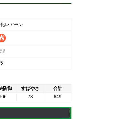
進化レアモン
物理
5
法防御
すばやさ
合計
106
78
649