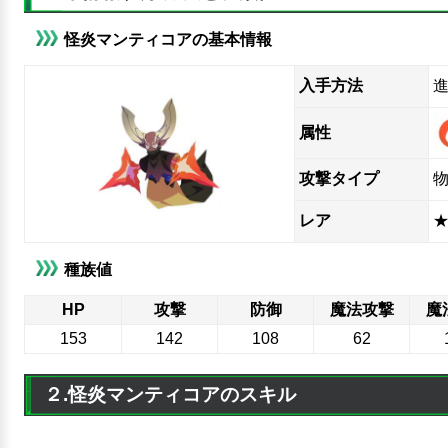
怪炎マンティコアの基本情報
入手方法
属性
攻撃タイプ
レア
★
種族値
HP
攻撃
防御
魔法攻撃
魔
153
142
108
62
２.怪炎マンティコアのスキル