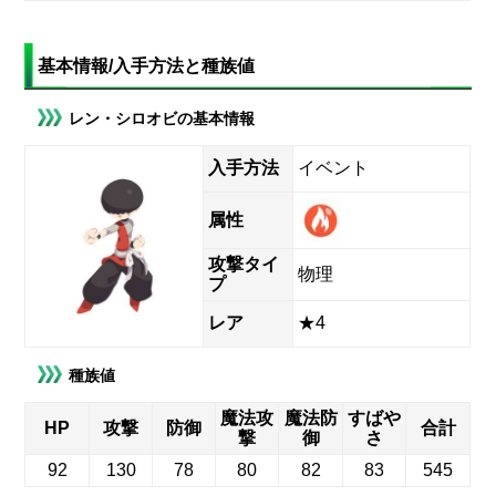
基本情報/入手方法と種族値
レン・シロオビの基本情報
入手方法
イベント
属性
攻撃タイ
物理
プ
レア
★4
種族値
魔法攻
魔法防
すばや
HP
攻撃
防御
合計
撃
御
さ
92
130
78
80
82
83
545