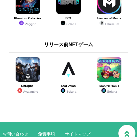
Phantom Galaxies
BR1
Heroes of Mavia
Polygon
Solana
Ethereum
リリース前NFTゲーム
Shrapnel
Star Atlas
MOONFROST
Avalanche
Solana
Solana
お問い合わせ
免責事項
サイトマップ