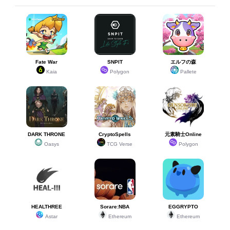
Fate War
SNPIT
エルフの森
Kaia
Polygon
Pallete
DARK THRONE
CryptoSpells
元素騎士Online
Oasys
TCG Verse
Polygon
HEALTHREE
Sorare:NBA
EGGRYPTO
Astar
Ethereum
Ethereum