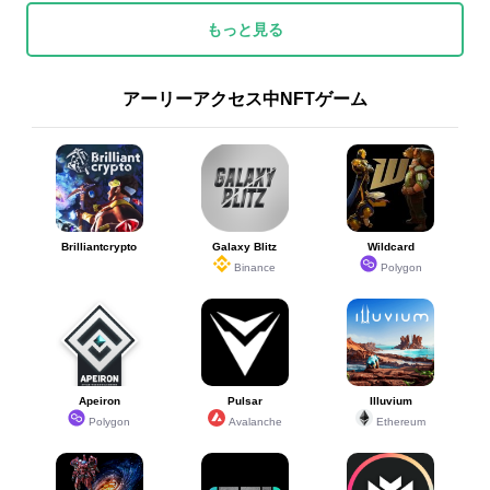
もっと見る
アーリーアクセス中NFTゲーム
Brilliantcrypto
Galaxy Blitz
Wildcard
Binance
Polygon
Apeiron
Pulsar
Illuvium
Polygon
Avalanche
Ethereum