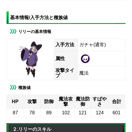
基本情報/入手方法と種族値
リリーの基本情報
入手方法
ガチャ(通常)
属性
攻撃タイ
魔法
プ
種族値
魔法攻
魔法防
すばや
HP
攻撃
防御
合計
撃
御
さ
87
78
89
102
121
124
601
２.リリーのスキル