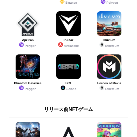
Binance
Polygon
Apeiron
Pulsar
Illuvium
Polygon
Avalanche
Ethereum
Phantom Galaxies
BR1
Heroes of Mavia
Polygon
Solana
Ethereum
リリース前NFTゲーム