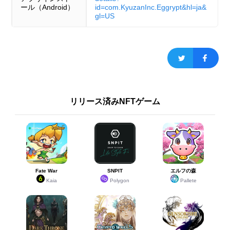
ール（Android）
id=com.KyuzanInc.Eggrypt&hl=ja&
gl=US
リリース済みNFTゲーム
Fate War
SNPIT
エルフの森
Kaia
Polygon
Pallete