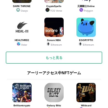
DARK THRONE
CryptoSpells
元素騎士Online
Oasys
TCG Verse
Polygon
HEALTHREE
Sorare:NBA
EGGRYPTO
Astar
Ethereum
Ethereum
もっと見る
アーリーアクセス中NFTゲーム
Brilliantcrypto
Galaxy Blitz
Wildcard