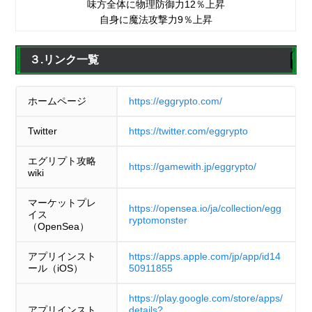
味方全体に物理防御力12％上昇
自身に魔法攻撃力9％上昇
３.リンク一覧
ホームページ
https://eggrypto.com/
Twitter
https://twitter.com/eggrypto
エグリプト攻略
https://gamewith.jp/eggrypto/
wiki
マーケットプレ
https://opensea.io/ja/collection/egg
イス
ryptomonster
（OpenSea）
アプリインスト
https://apps.apple.com/jp/app/id14
ール（iOS）
50911855
https://play.google.com/store/apps/
アプリインスト
details?