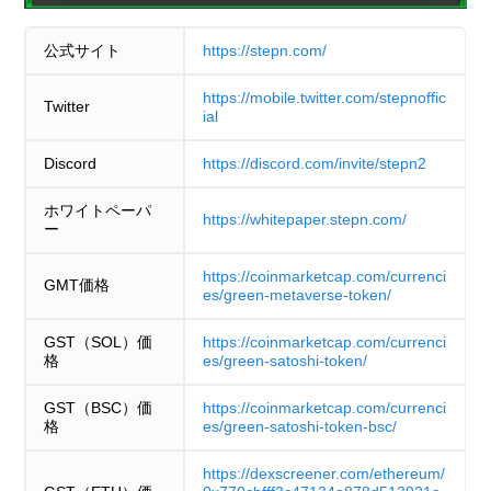
公式サイト
https://stepn.com/
https://mobile.twitter.com/stepnoffic
Twitter
ial
Discord
https://discord.com/invite/stepn2
ホワイトペーパ
https://whitepaper.stepn.com/
ー
https://coinmarketcap.com/currenci
GMT価格
es/green-metaverse-token/
GST（SOL）価
https://coinmarketcap.com/currenci
格
es/green-satoshi-token/
GST（BSC）価
https://coinmarketcap.com/currenci
格
es/green-satoshi-token-bsc/
https://dexscreener.com/ethereum/