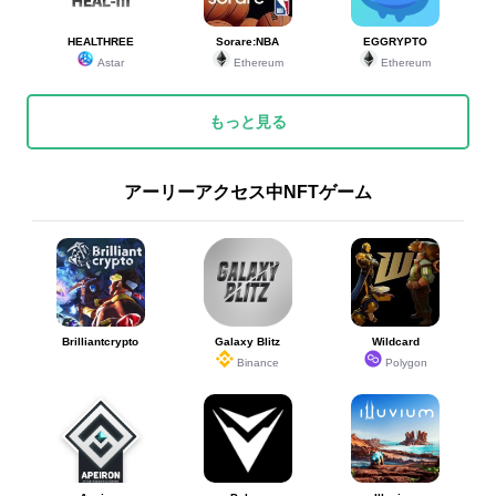
HEALTHREE
Sorare:NBA
EGGRYPTO
Astar
Ethereum
Ethereum
もっと見る
アーリーアクセス中NFTゲーム
Brilliantcrypto
Galaxy Blitz
Wildcard
Binance
Polygon