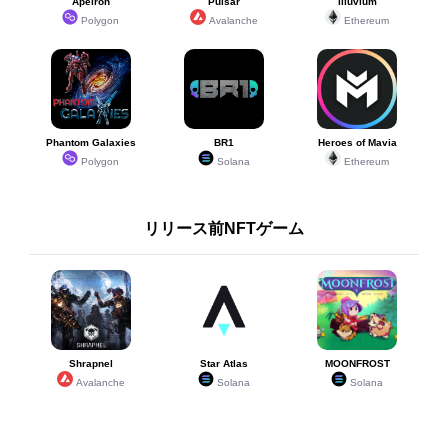
Apeiron
Pulsar
Illuvium
Polygon
Avalanche
Ethereum
Phantom Galaxies
BR1
Heroes of Mavia
Polygon
Solana
Ethereum
リリース前NFTゲーム
Shrapnel
Star Atlas
MOONFROST
Avalanche
Solana
Solana