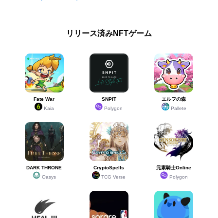
リリース済みNFTゲーム
Fate War
SNPIT
エルフの森
Kaia
Polygon
Pallete
DARK THRONE
CryptoSpells
元素騎士Online
Oasys
TCG Verse
Polygon