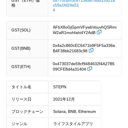
GST（ETH）価
0x770cbfff3c47134a878d513921a
格
c59a1fd24e51
4
AFbX8oGjGpmVFywbVouvhQSRmi
GST(SOL)
W2aR1mohfahi4Y2AdB
0x4a2c860cEC6471b9F5F5a336e
GST(BNB)
B4F38bb21683c98
0x473037de59cf9484632f4A27B5
GST(ETH)
09CFE8d4a31404
タイトル名
STEPN
リリース日
2021年12月
ブロックチェーン
Solana, BNB, Ethereum
ジャンル
ライフスタイルアプリ