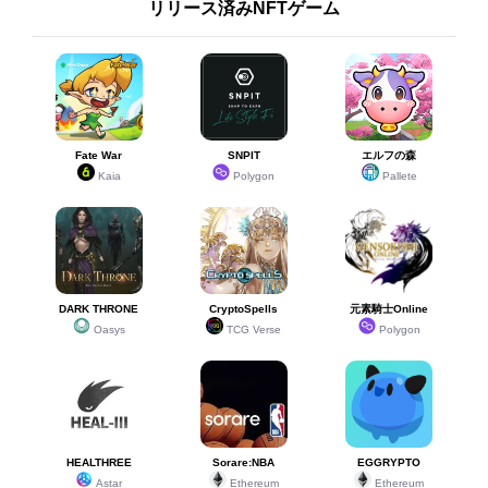
リリース済みNFTゲーム
Fate War
SNPIT
エルフの森
Kaia
Polygon
Pallete
DARK THRONE
CryptoSpells
元素騎士Online
Oasys
TCG Verse
Polygon
HEALTHREE
Sorare:NBA
EGGRYPTO
Astar
Ethereum
Ethereum