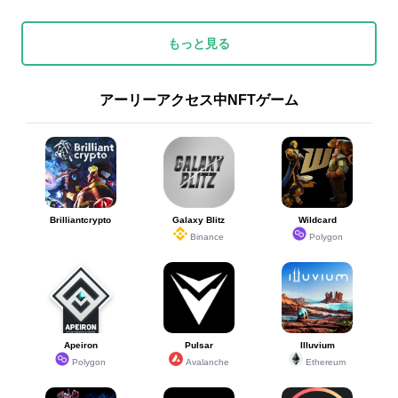
もっと見る
アーリーアクセス中NFTゲーム
Brilliantcrypto
Galaxy Blitz
Wildcard
Binance
Polygon
Apeiron
Pulsar
Illuvium
Polygon
Avalanche
Ethereum