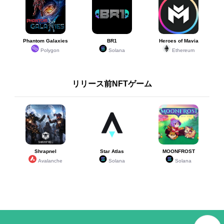
Phantom Galaxies
BR1
Heroes of Mavia
Polygon
Solana
Ethereum
リリース前NFTゲーム
Shrapnel
Star Atlas
MOONFROST
Avalanche
Solana
Solana