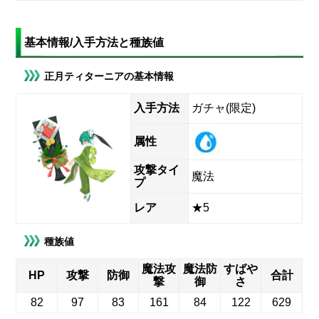
基本情報/入手方法と種族値
正月ティターニアの基本情報
入手方法
ガチャ(限定)
属性
攻撃タイ
魔法
プ
レア
★5
種族値
魔法攻
魔法防
すばや
HP
攻撃
防御
合計
撃
御
さ
82
97
83
161
84
122
629