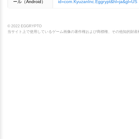
ール（Android）
id=com.KyuzanInc.Eggrypt&hl=ja&gl=US
© 2022 EGGRYPTO
当サイト上で使用しているゲーム画像の著作権および商標権、その他知的財産