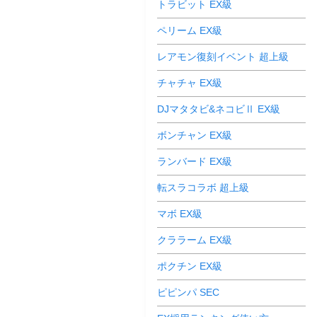
トラビット EX級
ペリーム EX級
レアモン復刻イベント 超上級
チャチャ EX級
DJマタタビ&ネコビⅡ EX級
ボンチャン EX級
ランバード EX級
転スラコラボ 超上級
マボ EX級
クララーム EX級
ポクチン EX級
ピピンパ SEC