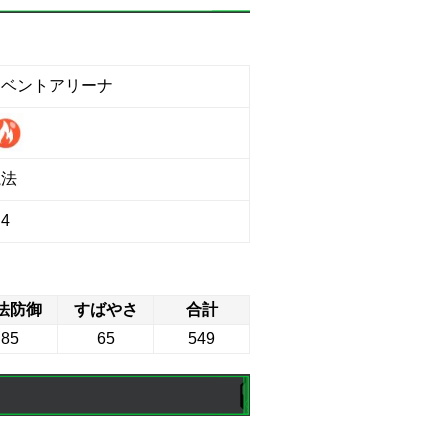
イベントアリーナ
魔法
4
法防御
すばやさ
合計
85
65
549