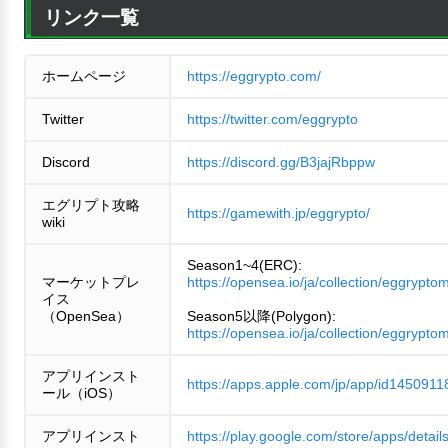
リンク一覧
ホームページ
https://eggrypto.com/
Twitter
https://twitter.com/eggrypto
Discord
https://discord.gg/B3jajRbppw
エグリプト攻略
https://gamewith.jp/eggrypto/
wiki
Season1~4(ERC):
マーケットプレ
https://opensea.io/ja/collection/eggrypto
イス
（OpenSea）
Season5以降(Polygon):
https://opensea.io/ja/collection/eggrypto
アプリインスト
https://apps.apple.com/jp/app/id1450911
ール（iOS）
アプリインスト
https://play.google.com/store/apps/detail