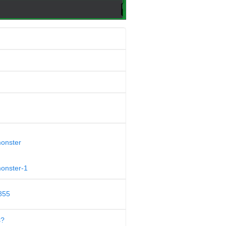
monster
monster-1
855
s?