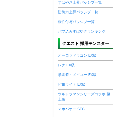
すばやさ上昇パッシブ一覧
防御力上昇パッシブ一覧
根性付与パッシブ一覧
バフ込みすばやさランキング
クエスト 採用モンスター
オーロラドラゴン EX級
レナ EX級
学園祭・メイユー EX級
ピヨライト EX級
ウルトラマンシリーズコラボ 超
上級
マホバオー SEC