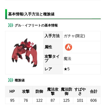
基本情報/入手方法と種族値
グル・イフリートの基本情報
入手方法
ガチャ(限定)
属性
攻撃タイ
魔法
プ
レア
★5
種族値
魔法攻
魔法防
すばや
HP
攻撃
防御
合計
撃
御
さ
95
76
122
87
125
101
606