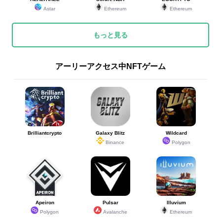
Astar
Ethereum
Ethereum
もっと見る
アーリーアクセス中NFTゲーム
Brilliantcrypto
Galaxy Blitz
Wildcard
Binance
Polygon
Apeiron
Pulsar
Illuvium
Polygon
Avalanche
Ethereum