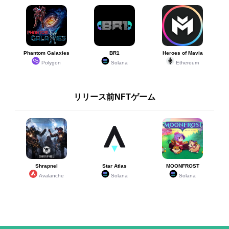
Phantom Galaxies
BR1
Heroes of Mavia
Polygon
Solana
Ethereum
リリース前NFTゲーム
Shrapnel
Star Atlas
MOONFROST
Avalanche
Solana
Solana