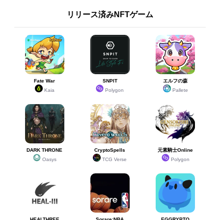
リリース済みNFTゲーム
Fate War
SNPIT
エルフの森
Kaia
Polygon
Pallete
DARK THRONE
CryptoSpells
元素騎士Online
Oasys
TCG Verse
Polygon
HEALTHREE
Sorare:NBA
EGGRYPTO