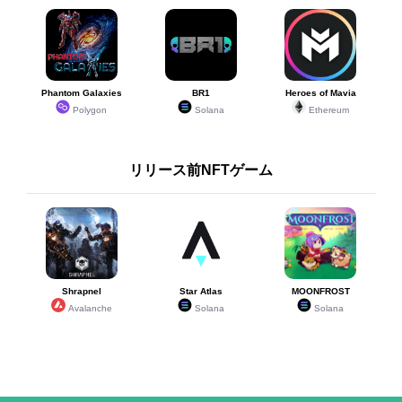
Phantom Galaxies
BR1
Heroes of Mavia
Polygon
Solana
Ethereum
リリース前NFTゲーム
Shrapnel
Star Atlas
MOONFROST
Avalanche
Solana
Solana