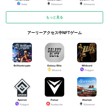
Astar
Ethereum
Ethereum
もっと見る
アーリーアクセス中NFTゲーム
Brilliantcrypto
Galaxy Blitz
Wildcard
Binance
Polygon
Apeiron
Pulsar
Illuvium
Polygon
Avalanche
Ethereum