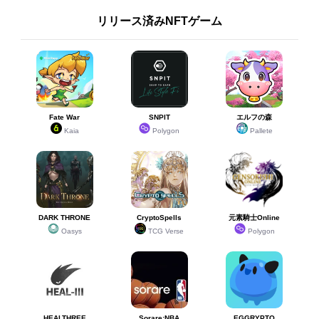
リリース済みNFTゲーム
Fate War
SNPIT
エルフの森
Kaia
Polygon
Pallete
DARK THRONE
CryptoSpells
元素騎士Online
Oasys
TCG Verse
Polygon
HEALTHREE
Sorare:NBA
EGGRYPTO