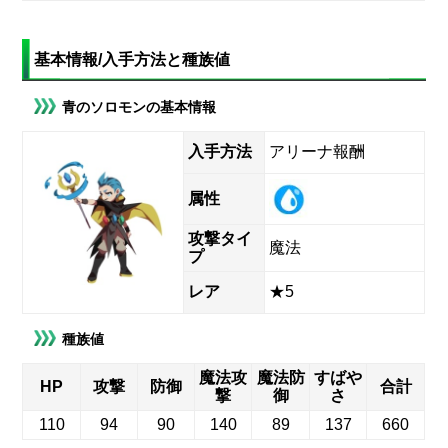
基本情報/入手方法と種族値
青のソロモンの基本情報
入手方法
アリーナ報酬
属性
攻撃タイ
魔法
プ
レア
★5
種族値
魔法攻
魔法防
すばや
HP
攻撃
防御
合計
撃
御
さ
110
94
90
140
89
137
660