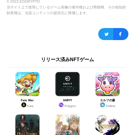
© 2022 EGGRYPTO
当サイト上で使用しているゲーム画像の著作権および商標権、その他知的
サマーライブ・DJ
サマーライブ・DJ
18
18
マタタビ＆ネコビ
マタタビ＆ネコビ
80
イベント
財産権は、当該コンテンツの提供元に帰属します。
Ⅱ
Ⅱ
19
19
ペペル
ペペル
68
イベント
ハロウィンルルッ
ハロウィンルルッ
19
19
68
ガチャ(限定)
ク
ク
リリース済みNFTゲーム
ピクニックねこむ
ピクニックねこむ
21
21
60
ガチャ(限定)
すめ
すめ
22
22
十二神ゼノ
十二神ゼノ
53
ガチャ(限定)
Fate War
SNPIT
エルフの森
Kaia
Polygon
Pallete
23
23
暴風竜ヴェルドラ
暴風竜ヴェルドラ
50
ガチャ(限定)