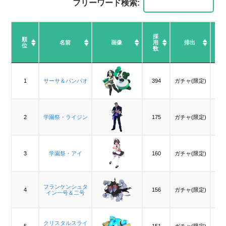
フリーワード検索:
採
順
順
名前
名前
画像
用
排出
位
位
数
順
名前
画像
採
排出
位
用
数
1
1
サーサ＆パンパオ
サーサ＆パンパオ
394
ガチャ(限定)
2
2
学園祭・ライジン
学園祭・ライジン
175
ガチャ(限定)
3
3
学園祭・アイ
学園祭・アイ
160
ガチャ(限定)
フランケンシュタ
フランケンシュタ
4
4
156
ガチャ(限定)
イン一号＆二号
イン一号＆二号
クリスタルスライ
クリスタルスライ