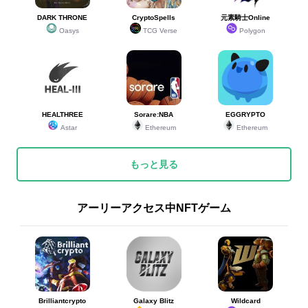
24
24
ヤシャ&カゲヤシャ
ヤシャ&カゲヤシャ
49
ガチャ(限定)
DARK THRONE
CryptoSpells
元素騎士Online
Oasys
TCG Verse
Polygon
25
25
ウルトラマン
ウルトラマン
48
ガチャ(限定)
HEALTHREE
Sorare:NBA
EGGRYPTO
25
25
アラジン
アラジン
48
ガチャ(限定)
Astar
Ethereum
Ethereum
もっと見る
27
27
温泉ホワイト
温泉ホワイト
44
ガチャ(限定)
アーリーアクセス中NFTゲーム
28
28
パロ＆ポロ
パロ＆ポロ
43
ガチャ(限定)
29
29
ライジン
ライジン
38
イベント
Brilliantcrypto
Galaxy Blitz
Wildcard