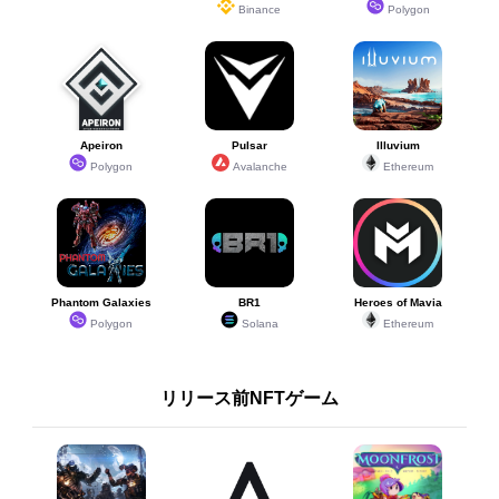
DJマタタビ＆ネコ
DJマタタビ＆ネコ
進化モンスタ
30
30
35
Binance
Polygon
ビⅢ・フィナーレ
ビⅢ・フィナーレ
ー
30
30
ポポル
ポポル
35
イベント
Apeiron
Pulsar
Illuvium
Polygon
Avalanche
Ethereum
30
30
ラセツ
ラセツ
35
ガチャ(限定)
Phantom Galaxies
BR1
Heroes of Mavia
Polygon
Solana
Ethereum
リリース前NFTゲーム