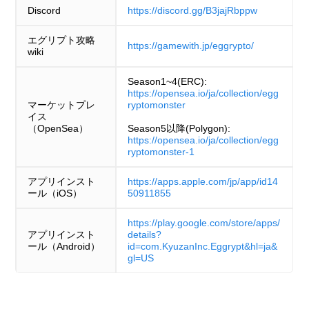
Discord
https://discord.gg/B3jajRbppw
ノルン&ホワイトナ
ノルン&ホワイトナ
12
12
102
ガチャ(限定)
エグリプト攻略
イト
イト
https://gamewith.jp/eggrypto/
wiki
Season1~4(ERC):
ウルトラマン
ウルトラマン
13
13
98
ガチャ(限定)
https://opensea.io/ja/collection/egg
(Ultraman: Rising)
(Ultraman: Rising)
マーケットプレ
ryptomonster
イス
（OpenSea）
Season5以降(Polygon):
ネコ神・ふくのす
ネコ神・ふくのす
14
14
96
イベント
https://opensea.io/ja/collection/egg
がた
がた
ryptomonster-1
アプリインスト
https://apps.apple.com/jp/app/id14
15
15
緋竜王ゼル
緋竜王ゼル
84
ガチャ(限定)
ール（iOS）
50911855
https://play.google.com/store/apps/
アプリインスト
details?
15
15
赤ずきん
赤ずきん
84
ガチャ(限定)
ール（Android）
id=com.KyuzanInc.Eggrypt&hl=ja&
gl=US
17
17
ミルキー
ミルキー
83
ガチャ(限定)