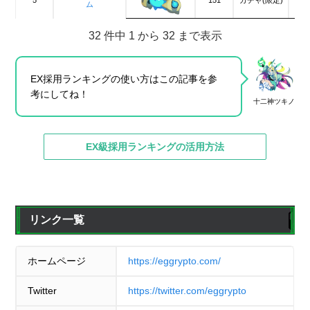
5
5
151
ガチャ(限定)
ム
ム
32 件中 1 から 32 まで表示
6
6
学園祭・スイカ
学園祭・スイカ
150
ガチャ(限定)
EX採用ランキングの使い方はこの記事を参
考にしてね！
7
7
シンデレラ
シンデレラ
148
ガチャ(限定)
十二神ツキノ
EX級採用ランキングの活用方法
8
8
学園祭・メイメイ
学園祭・メイメイ
143
ガチャ(限定)
9
9
リムル=テンペスト
リムル=テンペスト
141
ガチャ(限定)
リンク一覧
10
10
レイララ
レイララ
134
ガチャ(限定)
ホームページ
https://eggrypto.com/
Twitter
https://twitter.com/eggrypto
11
11
ブブゼラ
ブブゼラ
130
ガチャ(限定)