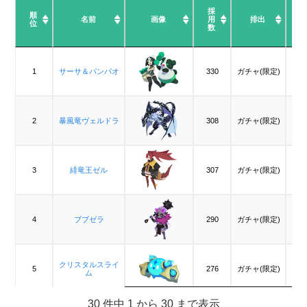
採
順
順
名前
名前
画像
用
排出
位
位
数
順
名前
画像
採
排出
位
用
数
1
1
サーサ＆パンパオ
サーサ＆パンパオ
330
ガチャ(限定)
2
2
暴風竜ヴェルドラ
暴風竜ヴェルドラ
308
ガチャ(限定)
3
3
緋竜王ゼル
緋竜王ゼル
307
ガチャ(限定)
4
4
ブブゼラ
ブブゼラ
290
ガチャ(限定)
クリスタルスライ
クリスタルスライ
5
5
276
ガチャ(限定)
ム
ム
30 件中 1 から 30 まで表示