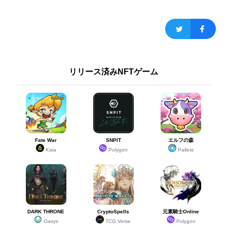
19
19
ルルゼン
ルルゼン
97
ガチャ(限定)
20
20
レイララ
レイララ
93
ガチャ(限定)
リリース済みNFTゲーム
21
21
ヒナタ・サカグチ
ヒナタ・サカグチ
92
ガチャ(限定)
22
22
アルババッハ
アルババッハ
90
ガチャ(限定)
Fate War
SNPIT
エルフの森
Kaia
Polygon
Pallete
23
23
サマーラセツ
サマーラセツ
89
ガチャ(限定)
24
24
十二神ツキノ
十二神ツキノ
87
ガチャ(限定)
DARK THRONE
CryptoSpells
元素騎士Online
Oasys
TCG Verse
Polygon