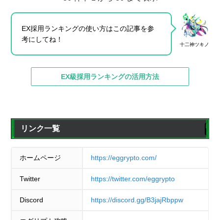
フランケンシュタ
フランケンシュタ
6
6
233
ガチャ(限定)
イン一号＆二号
イン一号＆二号
EX採用ランキングの使い方はこの記事を参
考にしてね！
7
7
リムル=テンペスト
リムル=テンペスト
204
ガチャ(限定)
十二神ツキノ
EX級採用ランキングの活用方法
8
8
十二神ゼノ
十二神ゼノ
203
ガチャ(限定)
9
9
シンデレラ
シンデレラ
196
ガチャ(限定)
リンク一覧
サマーライブ・DJ
サマーライブ・DJ
10
10
マタタビ＆ネコビ
マタタビ＆ネコビ
142
イベント
Ⅱ
Ⅱ
ホームページ
https://eggrypto.com/
Twitter
https://twitter.com/eggrypto
11
11
ダークアリス
ダークアリス
140
ガチャ(限定)
Discord
https://discord.gg/B3jajRbppw
ノルン&ホワイトナ
ノルン&ホワイトナ