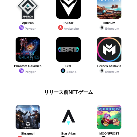
Apeiron
Pulsar
Illuvium
Polygon
Avalanche
Ethereum
Phantom Galaxies
BR1
Heroes of Mavia
Polygon
Solana
Ethereum
リリース前NFTゲーム
Shrapnel
Star Atlas
MOONFROST