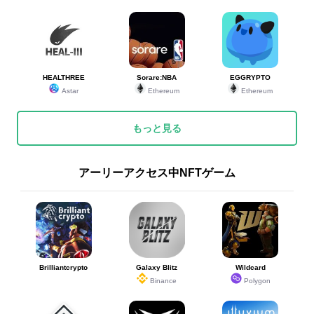
24
24
ホワイトクイーン
ホワイトクイーン
87
イベント
HEALTHREE
Sorare:NBA
EGGRYPTO
24
24
アラジン
アラジン
87
ガチャ(限定)
Astar
Ethereum
Ethereum
もっと見る
27
27
エルダホーン
エルダホーン
83
ガチャ(限定)
アーリーアクセス中NFTゲーム
ミーナ&サンダード
ミーナ&サンダード
28
28
81
ガチャ(限定)
ラゴン
ラゴン
ティターニア&ゴレ
ティターニア&ゴレ
29
29
73
ガチャ(限定)
ム
ム
Brilliantcrypto
Galaxy Blitz
Wildcard
30
30
サマースイカ
サマースイカ
68
ガチャ(限定)
Binance
Polygon