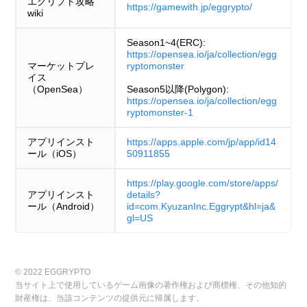
12
12
136
ガチャ(限定)
エグリプト攻略
イト
イト
https://gamewith.jp/eggrypto/
wiki
Season1~4(ERC):
13
13
ミリム・ナーヴァ
ミリム・ナーヴァ
129
ガチャ(限定)
https://opensea.io/ja/collection/egg
マーケットプレ
ryptomonster
イス
（OpenSea）
Season5以降(Polygon):
14
14
赤ずきん
赤ずきん
123
ガチャ(限定)
https://opensea.io/ja/collection/egg
ryptomonster-1
アプリインスト
https://apps.apple.com/jp/app/id14
ウルトラマンブレ
ウルトラマンブレ
ログインボー
15
15
122
ーザー
ーザー
ナス
ール（iOS）
50911855
https://play.google.com/store/apps/
アプリインスト
details?
16
16
ディアブロ
ディアブロ
119
ガチャ(限定)
ール（Android）
id=com.KyuzanInc.Eggrypt&hl=ja&
gl=US
17
17
ダーウィン
ダーウィン
104
ガチャ(限定)
© 2022 EGGRYPTO
当サイト上で使用しているゲーム画像の著作権および商標権、その他知的
18
18
ムー
ムー
98
ガチャ(限定)
財産権は、当該コンテンツの提供元に帰属します。