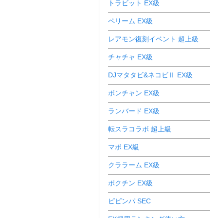
トラビット EX級
ペリーム EX級
レアモン復刻イベント 超上級
チャチャ EX級
DJマタタビ&ネコビⅡ EX級
ボンチャン EX級
ランバード EX級
転スラコラボ 超上級
マボ EX級
クララーム EX級
ポクチン EX級
ピピンパ SEC