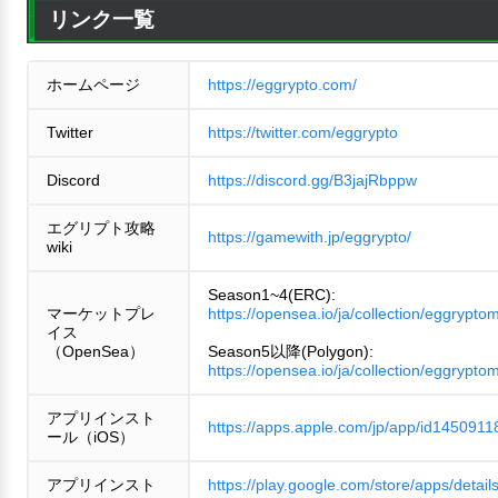
リンク一覧
ホームページ
https://eggrypto.com/
Twitter
https://twitter.com/eggrypto
Discord
https://discord.gg/B3jajRbppw
エグリプト攻略
https://gamewith.jp/eggrypto/
wiki
Season1~4(ERC):
マーケットプレ
https://opensea.io/ja/collection/eggrypto
イス
（OpenSea）
Season5以降(Polygon):
https://opensea.io/ja/collection/eggrypto
アプリインスト
https://apps.apple.com/jp/app/id1450911
ール（iOS）
アプリインスト
https://play.google.com/store/apps/detail