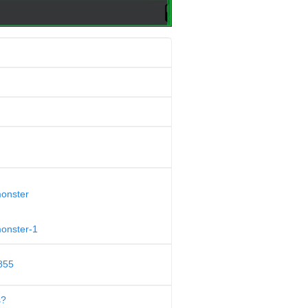
monster
monster-1
855
s?