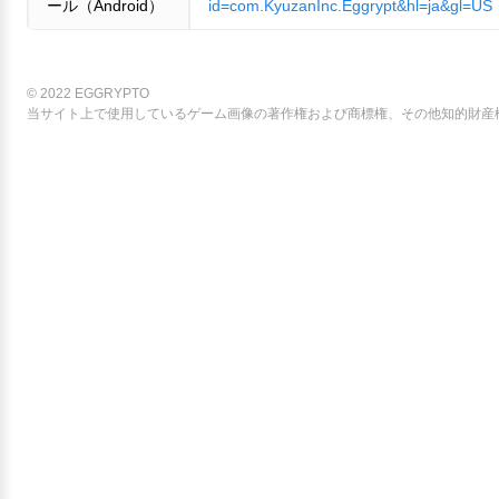
ール（Android）
id=com.KyuzanInc.Eggrypt&hl=ja&gl=US
© 2022 EGGRYPTO
当サイト上で使用しているゲーム画像の著作権および商標権、その他知的財産