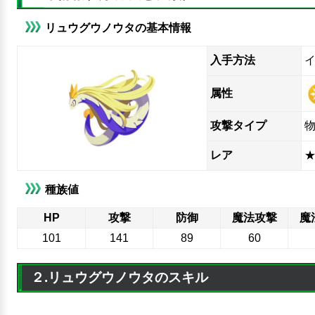
リュウグウノウタの基本情報
入手方法
属性
攻撃タイプ
レア
★
種族値
HP
攻撃
防御
魔法攻撃
魔
101
141
89
60
２.リュウグウノウタのスキル