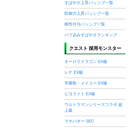
すばやさ上昇パッシブ一覧
防御力上昇パッシブ一覧
根性付与パッシブ一覧
バフ込みすばやさランキング
クエスト 採用モンスター
オーロラドラゴン EX級
レナ EX級
学園祭・メイユー EX級
ピヨライト EX級
ウルトラマンシリーズコラボ 超
上級
マホバオー SEC