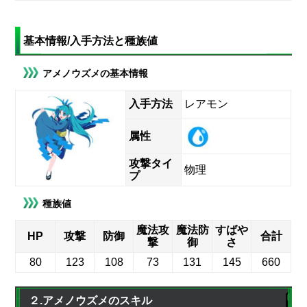
基本情報/入手方法と種族値
アメノウズメの基本情報
入手方法
レアモン
属性
攻撃タイ
物理
プ
種族値
魔法攻
魔法防
すばや
HP
攻撃
防御
合計
撃
御
さ
80
123
108
73
131
145
660
２.アメノウズメのスキル