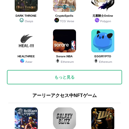
DARK THRONE
CryptoSpells
元素騎士Online
Oasys
TCG Verse
Polygon
HEALTHREE
Sorare:NBA
EGGRYPTO
Astar
Ethereum
Ethereum
もっと見る
アーリーアクセス中NFTゲーム