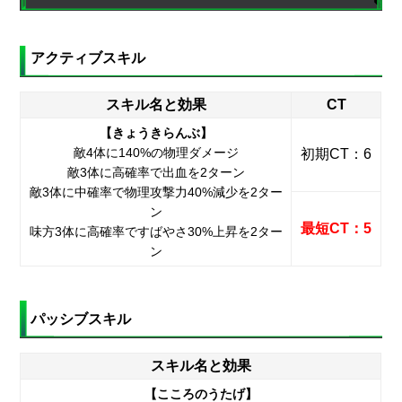
アクティブスキル
スキル名と効果
CT
【きょうきらんぶ】
敵4体に140%の物理ダメージ
初期CT：6
敵3体に高確率で出血を2ターン
敵3体に中確率で物理攻撃力40%減少を2ター
ン
最短CT：5
味方3体に高確率ですばやさ30%上昇を2ター
ン
パッシブスキル
スキル名と効果
【こころのうたげ】