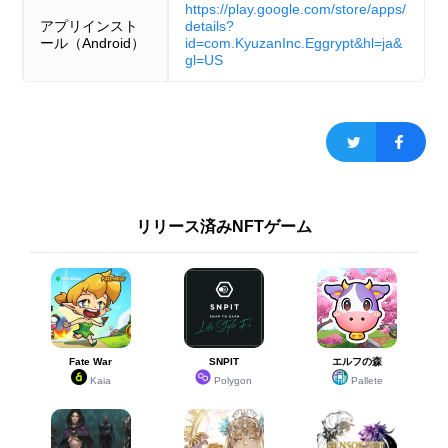
https://play.google.com/store/apps/
アプリインスト
details?
ール（Android）
id=com.KyuzanInc.Eggrypt&hl=ja&
gl=US
リリース済みNFTゲーム
Fate War
SNPIT
エルフの森
Kaia
Polygon
Pallete