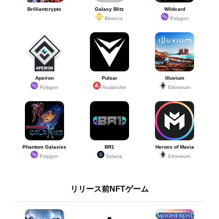
Brilliantcrypto
Galaxy Blitz
Wildcard
Binance
Polygon
Apeiron
Pulsar
Illuvium
Polygon
Avalanche
Ethereum
Phantom Galaxies
BR1
Heroes of Mavia
Polygon
Solana
Ethereum
リリース前NFTゲーム