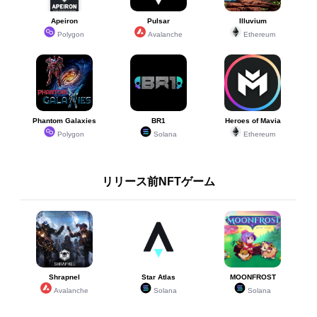
Apeiron
Pulsar
Illuvium
Polygon
Avalanche
Ethereum
Phantom Galaxies
BR1
Heroes of Mavia
Polygon
Solana
Ethereum
リリース前NFTゲーム
Shrapnel
Star Atlas
MOONFROST
Avalanche
Solana
Solana