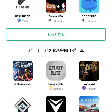
HEALTHREE
Sorare:NBA
EGGRYPTO
Astar
Ethereum
Ethereum
もっと見る
アーリーアクセス中NFTゲーム
Brilliantcrypto
Galaxy Blitz
Wildcard
Binance
Polygon