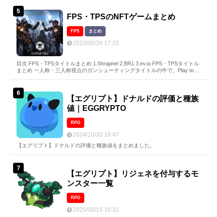
FPS・TPSのNFTゲームまとめ
FPS
まとめ
2022/06/28 17:22
目次 FPS・TPSタイトルまとめ 1.Shrapnel 2.BR1 3.ev.io FPS・TPSタイトル
まとめ 一人称・三人称視点のガンシューティングタイトルの中で、Play to E
arnが可能なNFTゲームをご紹介します。※本記事は随時更新予定です 1.Shr
apnel 『Shrapnel』...
【エグリプト】ドナルドの評価と種族
値｜EGGRYPTO
RPG
2024/10/30 16:47
【エグリプト】ドナルドの評価と種族値をまとめました。
【エグリプト】リジェネを付与するモ
ンスター一覧
RPG
2025/08/15 16:31