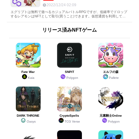
2022/12/24 02:09
エグリプトは無料で遊べるカジュアルバトルRPGですが、低確率でドロップ
するレアモンはNFTとして取引(買うこと)できます。仮想通貨を利用してレ
アモンを買う方法を写真付きで解説します。
リリース済みNFTゲーム
Fate War
SNPIT
エルフの森
Kaia
Polygon
Pallete
DARK THRONE
CryptoSpells
元素騎士Online
Oasys
TCG Verse
Polygon