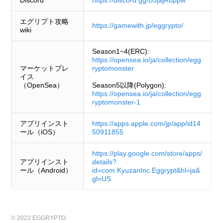
Discord
https://discord.gg/B3jajRbppw
エグリプト攻略
https://gamewith.jp/eggrypto/
wiki
Season1~4(ERC):
https://opensea.io/ja/collection/egg
マーケットプレ
ryptomonster
イス
（OpenSea）
Season5以降(Polygon):
https://opensea.io/ja/collection/egg
ryptomonster-1
アプリインスト
https://apps.apple.com/jp/app/id14
ール（iOS）
50911855
https://play.google.com/store/apps/
アプリインスト
details?
ール（Android）
id=com.KyuzanInc.Eggrypt&hl=ja&
gl=US
© 2022 EGGRYPTO