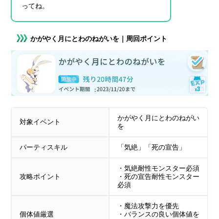
ってね。
かがやく月にとわのねがいを｜周回ポイント
かがやく月にとわのねがい
対象イベント
を
パーティスキル
「気絶」「死の宣告」
・気絶耐性モンスター必須
攻略ポイント
・死の宣告耐性モンスター
必須
・魔法攻撃力を優先
個体値厳選
・バランスの良い個体値を