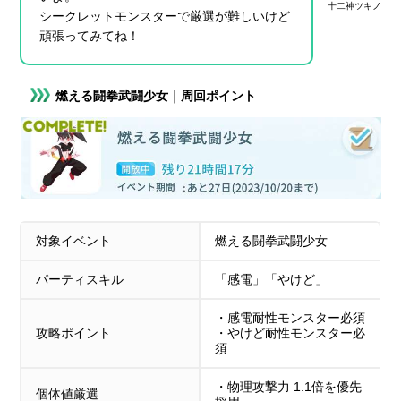
十二神ツキノ
シークレットモンスターで厳選が難しいけど
頑張ってみてね！
燃える闘拳武闘少女｜周回ポイント
対象イベント
燃える闘拳武闘少女
パーティスキル
「感電」「やけど」
・感電耐性モンスター必須
攻略ポイント
・やけど耐性モンスター必
須
・物理攻撃力 1.1倍を優先
個体値厳選