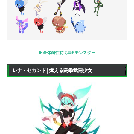
▶全体耐性持ち星5モンスター
レナ・セカンド│燃える闘拳武闘少女