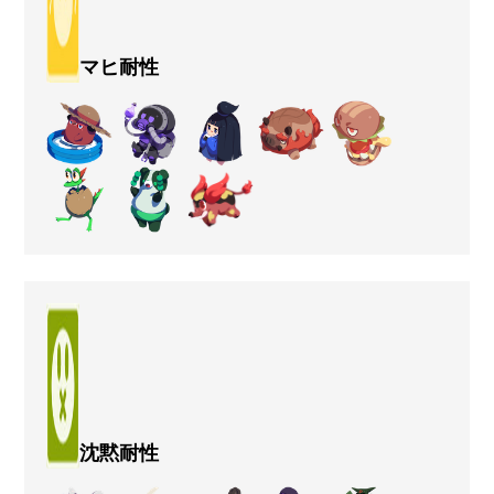
マヒ耐性
沈黙耐性