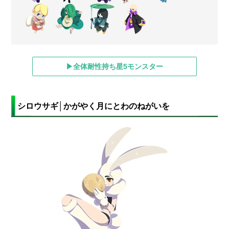
▶全体耐性持ち星5モンスター
シロウサギ│かがやく月にとわのねがいを