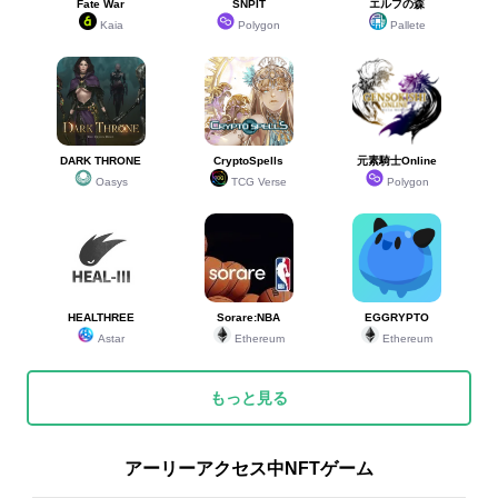
Fate War
SNPIT
エルフの森
Kaia
Polygon
Pallete
DARK THRONE
CryptoSpells
元素騎士Online
Oasys
TCG Verse
Polygon
HEALTHREE
Sorare:NBA
EGGRYPTO
Astar
Ethereum
Ethereum
もっと見る
アーリーアクセス中NFTゲーム