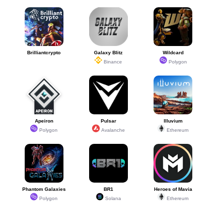
Brilliantcrypto
Galaxy Blitz
Wildcard
Binance
Polygon
Apeiron
Pulsar
Illuvium
Polygon
Avalanche
Ethereum
Phantom Galaxies
BR1
Heroes of Mavia
Polygon
Solana
Ethereum