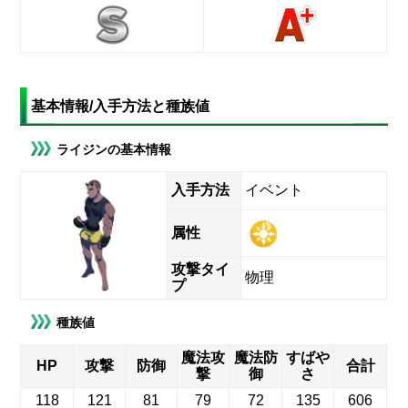
基本情報/入手方法と種族値
ライジンの基本情報
入手方法
イベント
属性
攻撃タイ
物理
プ
種族値
魔法攻
魔法防
すばや
HP
攻撃
防御
合計
撃
御
さ
118
121
81
79
72
135
606