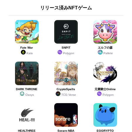
リリース済みNFTゲーム
Fate War
SNPIT
エルフの森
Kaia
Polygon
Pallete
DARK THRONE
CryptoSpells
元素騎士Online
Oasys
TCG Verse
Polygon
HEALTHREE
Sorare:NBA
EGGRYPTO