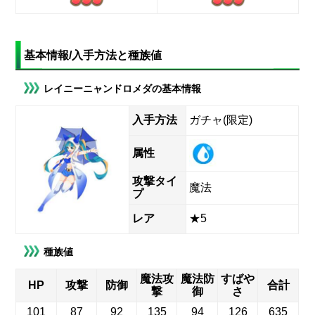
基本情報/入手方法と種族値
レイニーニャンドロメダの基本情報
入手方法
ガチャ(限定)
属性
攻撃タイ
魔法
プ
レア
★5
種族値
魔法攻
魔法防
すばや
HP
攻撃
防御
合計
撃
御
さ
101
87
92
135
94
126
635