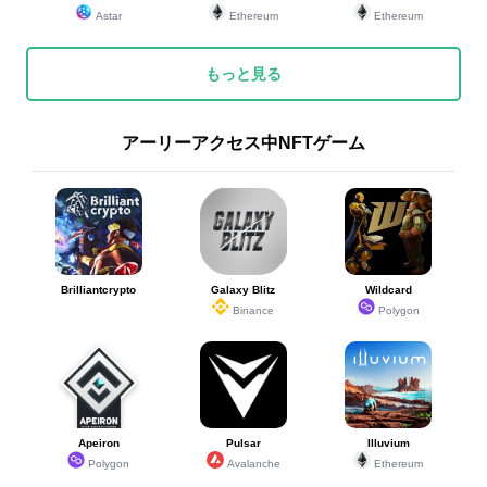
Astar
Ethereum
Ethereum
もっと見る
アーリーアクセス中NFTゲーム
Brilliantcrypto
Galaxy Blitz
Wildcard
Binance
Polygon
Apeiron
Pulsar
Illuvium
Polygon
Avalanche
Ethereum