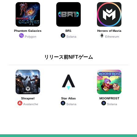
Phantom Galaxies
BR1
Heroes of Mavia
Polygon
Solana
Ethereum
リリース前NFTゲーム
Shrapnel
Star Atlas
MOONFROST
Avalanche
Solana
Solana