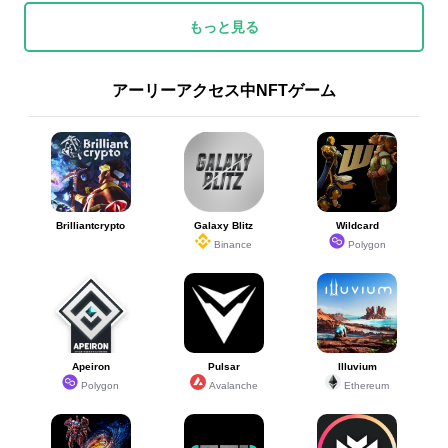
もっと見る
アーリーアクセス中NFTゲーム
Brilliantcrypto
Galaxy Blitz
Wildcard
Binance
Polygon
Apeiron
Pulsar
Illuvium
Polygon
Avalanche
Ethereum