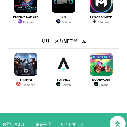
Phantom Galaxies
BR1
Heroes of Mavia
Polygon
Solana
Ethereum
リリース前NFTゲーム
Shrapnel
Star Atlas
MOONFROST
Avalanche
Solana
Solana
お問い合わせ
免責事項
サイトマップ