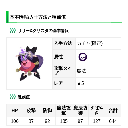
基本情報/入手方法と種族値
リリー&クリスタの基本情報
入手方法
ガチャ(限定)
属性
攻撃タイ
魔法
プ
レア
★5
種族値
魔法攻
魔法防
すばや
HP
攻撃
防御
合計
撃
御
さ
106
87
92
135
97
127
644