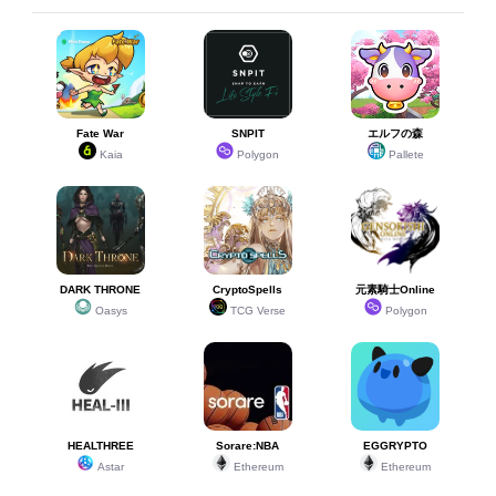
Fate War
SNPIT
エルフの森
Kaia
Polygon
Pallete
DARK THRONE
CryptoSpells
元素騎士Online
Oasys
TCG Verse
Polygon
HEALTHREE
Sorare:NBA
EGGRYPTO
Astar
Ethereum
Ethereum