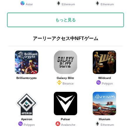
Astar
Ethereum
Ethereum
もっと見る
アーリーアクセス中NFTゲーム
Brilliantcrypto
Galaxy Blitz
Wildcard
Binance
Polygon
Apeiron
Pulsar
Illuvium
Polygon
Avalanche
Ethereum