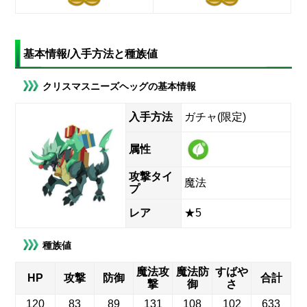
基本情報/入手方法と種族値
クリスマスニーズヘッグの基本情報
入手方法
ガチャ(限定)
属性
攻撃タイ
魔法
プ
レア
★5
種族値
魔法攻
魔法防
すばや
HP
攻撃
防御
合計
撃
御
さ
120
83
89
131
108
102
633