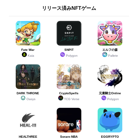
リリース済みNFTゲーム
Fate War
SNPIT
エルフの森
Kaia
Polygon
Pallete
DARK THRONE
CryptoSpells
元素騎士Online
Oasys
TCG Verse
Polygon
HEALTHREE
Sorare:NBA
EGGRYPTO