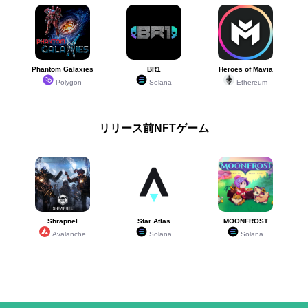
Phantom Galaxies
BR1
Heroes of Mavia
Polygon
Solana
Ethereum
リリース前NFTゲーム
Shrapnel
Star Atlas
MOONFROST
Avalanche
Solana
Solana