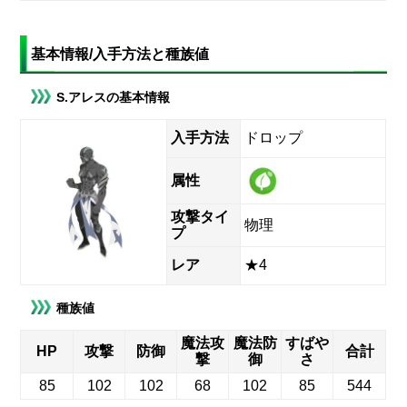
基本情報/入手方法と種族値
S.アレスの基本情報
入手方法
ドロップ
属性
攻撃タイ
物理
プ
レア
★4
種族値
魔法攻
魔法防
すばや
HP
攻撃
防御
合計
撃
御
さ
85
102
102
68
102
85
544