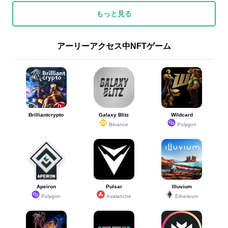
もっと見る
アーリーアクセス中NFTゲーム
Brilliantcrypto
Galaxy Blitz
Wildcard
Binance
Polygon
Apeiron
Pulsar
Illuvium
Polygon
Avalanche
Ethereum