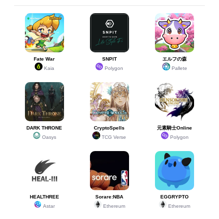
Fate War
SNPIT
エルフの森
Kaia
Polygon
Pallete
DARK THRONE
CryptoSpells
元素騎士Online
Oasys
TCG Verse
Polygon
HEALTHREE
Sorare:NBA
EGGRYPTO
Astar
Ethereum
Ethereum