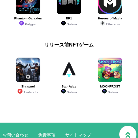
Phantom Galaxies
BR1
Heroes of Mavia
Polygon
Solana
Ethereum
リリース前NFTゲーム
Shrapnel
Star Atlas
MOONFROST
Avalanche
Solana
Solana
お問い合わせ
免責事項
サイトマップ