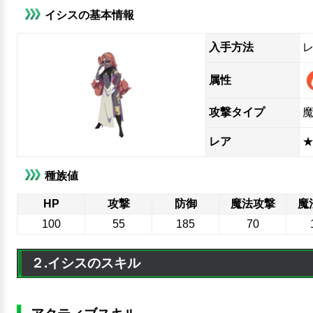
イシスの基本情報
入手方法
属性
攻撃タイプ
レア
★
種族値
HP
攻撃
防御
魔法攻撃
魔
100
55
185
70
２.イシスのスキル