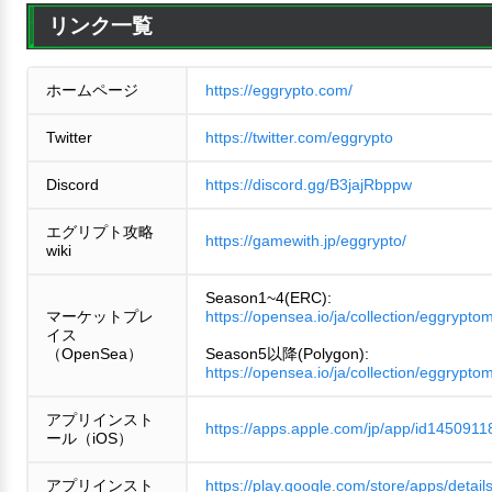
リンク一覧
ホームページ
https://eggrypto.com/
Twitter
https://twitter.com/eggrypto
Discord
https://discord.gg/B3jajRbppw
エグリプト攻略
https://gamewith.jp/eggrypto/
wiki
Season1~4(ERC):
マーケットプレ
https://opensea.io/ja/collection/eggrypto
イス
（OpenSea）
Season5以降(Polygon):
https://opensea.io/ja/collection/eggrypto
アプリインスト
https://apps.apple.com/jp/app/id1450911
ール（iOS）
アプリインスト
https://play.google.com/store/apps/detail