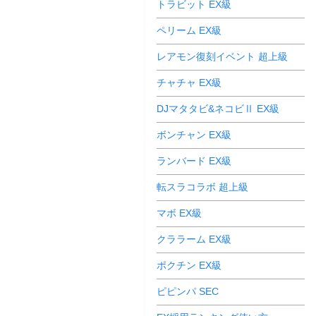
トラビット EX級
ペリーム EX級
レアモン復刻イベント 超上級
チャチャ EX級
DJマタタビ&ネコビⅡ EX級
ボンチャン EX級
ランバード EX級
転スラコラボ 超上級
マボ EX級
クララーム EX級
ポクチン EX級
ピピンパ SEC