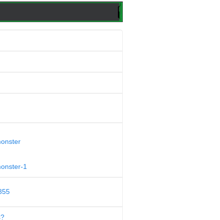
monster
monster-1
855
s?