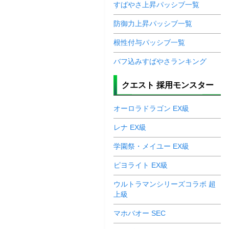
すばやさ上昇パッシブ一覧
防御力上昇パッシブ一覧
根性付与パッシブ一覧
バフ込みすばやさランキング
クエスト 採用モンスター
オーロラドラゴン EX級
レナ EX級
学園祭・メイユー EX級
ピヨライト EX級
ウルトラマンシリーズコラボ 超
上級
マホバオー SEC