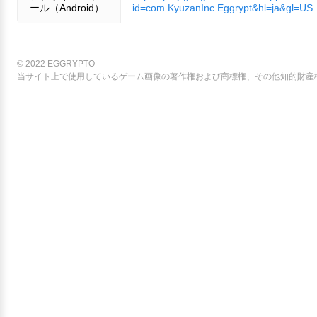
ール（Android）
id=com.KyuzanInc.Eggrypt&hl=ja&gl=US
© 2022 EGGRYPTO
当サイト上で使用しているゲーム画像の著作権および商標権、その他知的財産