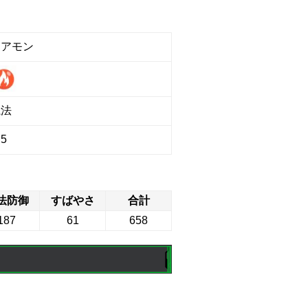
レアモン
魔法
5
法防御
すばやさ
合計
187
61
658