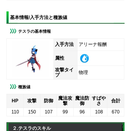
基本情報/入手方法と種族値
テスラの基本情報
入手方法
アリーナ報酬
属性
攻撃タイ
物理
プ
種族値
魔法攻
魔法防
すばや
HP
攻撃
防御
合計
撃
御
さ
110
150
107
99
96
108
670
２.テスラのスキル