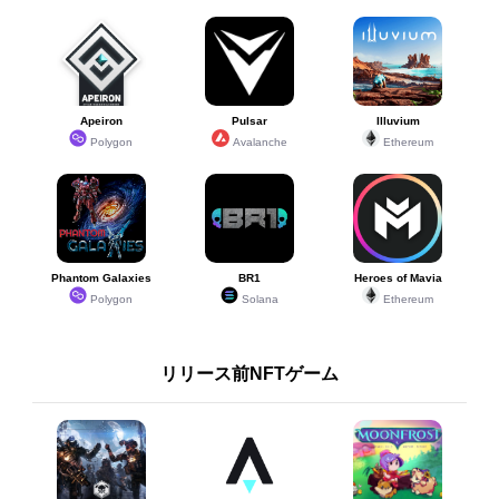
Apeiron
Pulsar
Illuvium
Polygon
Avalanche
Ethereum
Phantom Galaxies
BR1
Heroes of Mavia
Polygon
Solana
Ethereum
リリース前NFTゲーム