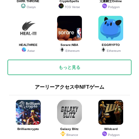
DARK THRONE
CryptoSpells
元素騎士Online
Oasys
TCG Verse
Polygon
HEALTHREE
Sorare:NBA
EGGRYPTO
Astar
Ethereum
Ethereum
もっと見る
アーリーアクセス中NFTゲーム
Brilliantcrypto
Galaxy Blitz
Wildcard
Binance
Polygon