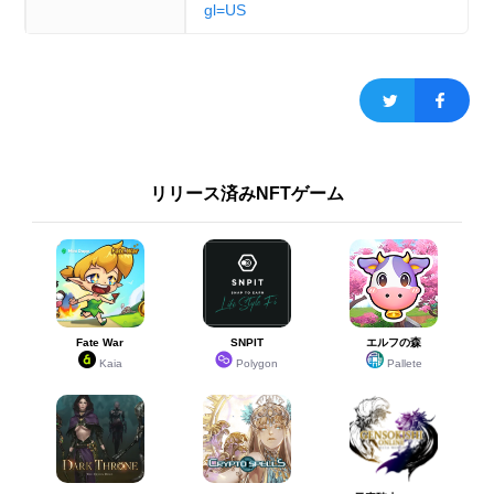
gl=US
リリース済みNFTゲーム
Fate War
SNPIT
エルフの森
Kaia
Polygon
Pallete