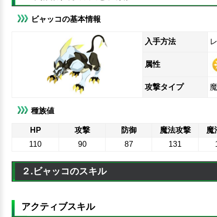
ビャッコの基本情報
入手方法
属性
攻撃タイプ
種族値
HP
攻撃
防御
魔法攻撃
魔
110
90
87
131
２.ビャッコのスキル
アクティブスキル