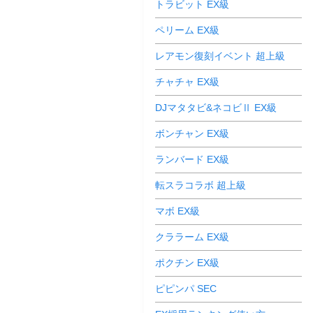
トラビット EX級
ペリーム EX級
レアモン復刻イベント 超上級
チャチャ EX級
DJマタタビ&ネコビⅡ EX級
ボンチャン EX級
ランバード EX級
転スラコラボ 超上級
マボ EX級
クララーム EX級
ポクチン EX級
ピピンパ SEC