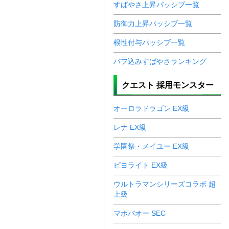
すばやさ上昇パッシブ一覧
防御力上昇パッシブ一覧
根性付与パッシブ一覧
バフ込みすばやさランキング
クエスト 採用モンスター
オーロラドラゴン EX級
レナ EX級
学園祭・メイユー EX級
ピヨライト EX級
ウルトラマンシリーズコラボ 超
上級
マホバオー SEC