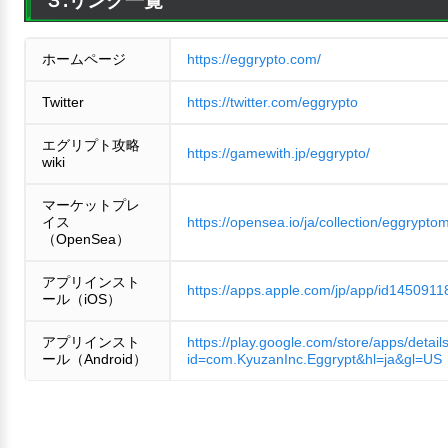
３.リンク一覧
ホームページ
https://eggrypto.com/
Twitter
https://twitter.com/eggrypto
エグリプト攻略
https://gamewith.jp/eggrypto/
wiki
マーケットプレ
イス
https://opensea.io/ja/collection/eggrypto
（OpenSea）
アプリインスト
https://apps.apple.com/jp/app/id1450911
ール（iOS）
アプリインスト
https://play.google.com/store/apps/detail
ール（Android）
id=com.KyuzanInc.Eggrypt&hl=ja&gl=US