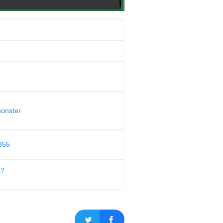
monster
855
s?