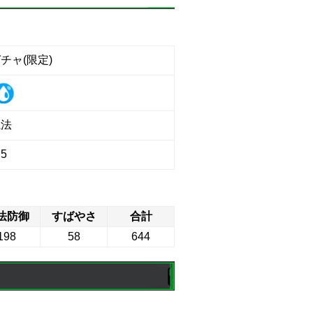
チャ(限定)
魔法
5
法防御
すばやさ
合計
198
58
644