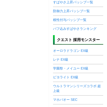
すばやさ上昇パッシブ一覧
防御力上昇パッシブ一覧
根性付与パッシブ一覧
バフ込みすばやさランキング
クエスト 採用モンスター
オーロラドラゴン EX級
レナ EX級
学園祭・メイユー EX級
ピヨライト EX級
ウルトラマンシリーズコラボ 超
上級
マホバオー SEC