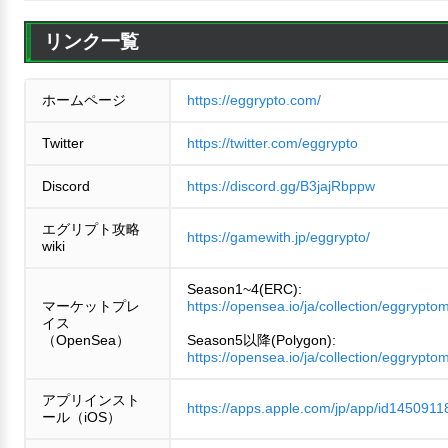
リンク一覧
ホームページ
https://eggrypto.com/
Twitter
https://twitter.com/eggrypto
Discord
https://discord.gg/B3jajRbppw
エグリプト攻略
https://gamewith.jp/eggrypto/
wiki
Season1~4(ERC):
マーケットプレ
https://opensea.io/ja/collection/eggrypto
イス
（OpenSea）
Season5以降(Polygon):
https://opensea.io/ja/collection/eggrypto
アプリインスト
https://apps.apple.com/jp/app/id1450911
ール（iOS）