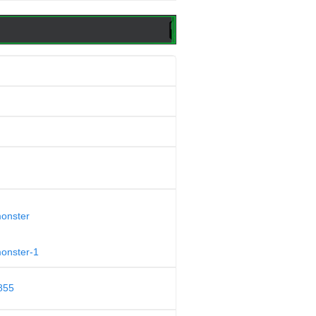
monster
monster-1
855