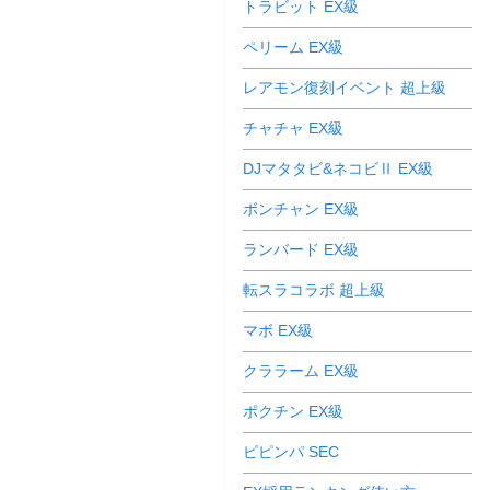
トラビット EX級
ペリーム EX級
レアモン復刻イベント 超上級
チャチャ EX級
DJマタタビ&ネコビⅡ EX級
ボンチャン EX級
ランバード EX級
転スラコラボ 超上級
マボ EX級
クララーム EX級
ポクチン EX級
ピピンパ SEC