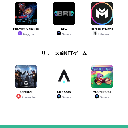
Phantom Galaxies
BR1
Heroes of Mavia
Polygon
Solana
Ethereum
リリース前NFTゲーム
Shrapnel
Star Atlas
MOONFROST
Avalanche
Solana
Solana