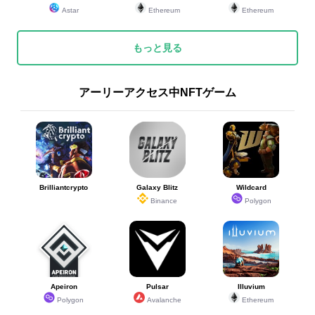
Astar
Ethereum
Ethereum
もっと見る
アーリーアクセス中NFTゲーム
Brilliantcrypto
Galaxy Blitz
Wildcard
Binance
Polygon
Apeiron
Pulsar
Illuvium
Polygon
Avalanche
Ethereum