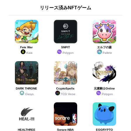
リリース済みNFTゲーム
Fate War
SNPIT
エルフの森
Kaia
Polygon
Pallete
DARK THRONE
CryptoSpells
元素騎士Online
Oasys
TCG Verse
Polygon
HEALTHREE
Sorare:NBA
EGGRYPTO