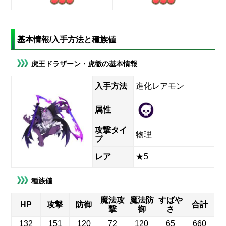
基本情報/入手方法と種族値
虎王ドラザーン・虎徹の基本情報
入手方法
進化レアモン
属性
攻撃タイ
物理
プ
レア
★5
種族値
魔法攻
魔法防
すばや
HP
攻撃
防御
合計
撃
御
さ
132
151
120
72
120
65
660