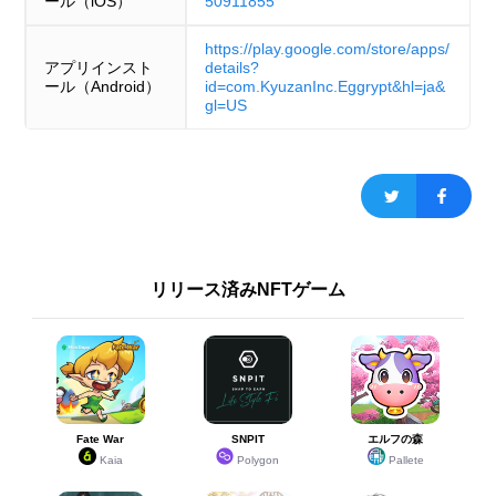
ール（iOS）
50911855
https://play.google.com/store/apps/
アプリインスト
details?
ール（Android）
id=com.KyuzanInc.Eggrypt&hl=ja&
gl=US
リリース済みNFTゲーム
Fate War
SNPIT
エルフの森
Kaia
Polygon
Pallete