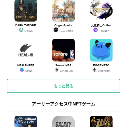
DARK THRONE
CryptoSpells
元素騎士Online
Oasys
TCG Verse
Polygon
HEALTHREE
Sorare:NBA
EGGRYPTO
Astar
Ethereum
Ethereum
もっと見る
アーリーアクセス中NFTゲーム