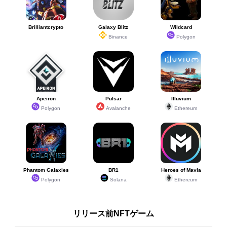
Brilliantcrypto
Galaxy Blitz
Wildcard
Binance
Polygon
Apeiron
Pulsar
Illuvium
Polygon
Avalanche
Ethereum
Phantom Galaxies
BR1
Heroes of Mavia
Polygon
Solana
Ethereum
リリース前NFTゲーム