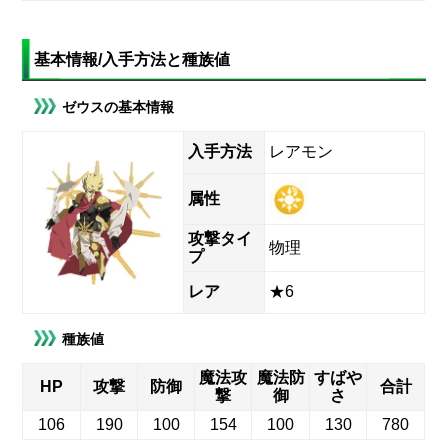
基本情報/入手方法と種族値
ゼウスの基本情報
入手方法
レアモン
属性
攻撃タイ
物理
プ
レア
★6
種族値
魔法攻
魔法防
すばや
HP
攻撃
防御
合計
撃
御
さ
106
190
100
154
100
130
780