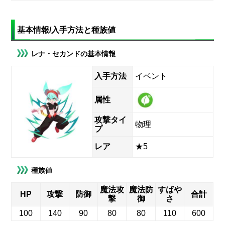
基本情報/入手方法と種族値
レナ・セカンドの基本情報
入手方法
イベント
属性
攻撃タイ
物理
プ
レア
★5
種族値
魔法攻
魔法防
すばや
HP
攻撃
防御
合計
撃
御
さ
100
140
90
80
80
110
600