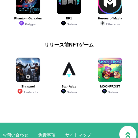
Phantom Galaxies
BR1
Heroes of Mavia
Polygon
Solana
Ethereum
リリース前NFTゲーム
Shrapnel
Star Atlas
MOONFROST
Avalanche
Solana
Solana
お問い合わせ
免責事項
サイトマップ