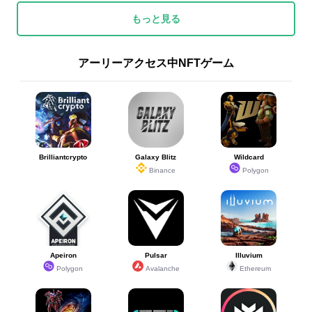
もっと見る
アーリーアクセス中NFTゲーム
Brilliantcrypto
Galaxy Blitz
Wildcard
Binance
Polygon
Apeiron
Pulsar
Illuvium
Polygon
Avalanche
Ethereum