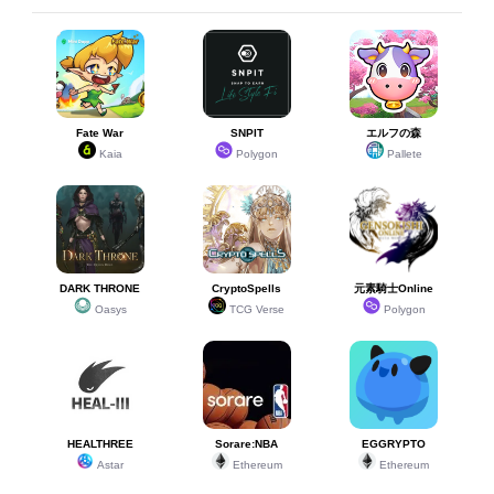
Fate War
SNPIT
エルフの森
Kaia
Polygon
Pallete
DARK THRONE
CryptoSpells
元素騎士Online
Oasys
TCG Verse
Polygon
HEALTHREE
Sorare:NBA
EGGRYPTO
Astar
Ethereum
Ethereum