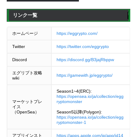
リンク一覧
ホームページ
https://eggrypto.com/
Twitter
https://twitter.com/eggrypto
Discord
https://discord.gg/B3jajRbppw
エグリプト攻略
https://gamewith.jp/eggrypto/
wiki
Season1~4(ERC):
https://opensea.io/ja/collection/egg
マーケットプレ
ryptomonster
イス
（OpenSea）
Season5以降(Polygon):
https://opensea.io/ja/collection/egg
ryptomonster-1
アプリインスト
https://apps.apple.com/jp/app/id14