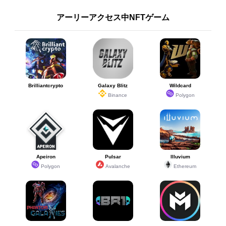
アーリーアクセス中NFTゲーム
Brilliantcrypto
Galaxy Blitz
Wildcard
Binance
Polygon
Apeiron
Pulsar
Illuvium
Polygon
Avalanche
Ethereum