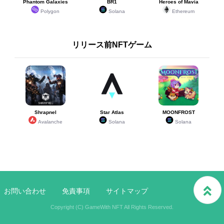
Phantom Galaxies
BR1
Heroes of Mavia
Polygon
Solana
Ethereum
リリース前NFTゲーム
Shrapnel
Star Atlas
MOONFROST
Avalanche
Solana
Solana
お問い合わせ
免責事項
サイトマップ
Copyright (C) GameWith NFT All Rights Reserved.