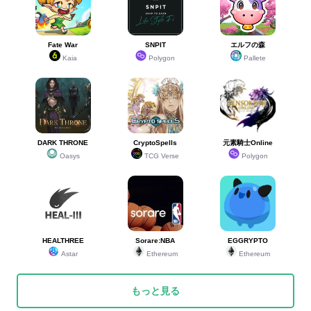
Fate War
SNPIT
エルフの森
Kaia
Polygon
Pallete
DARK THRONE
CryptoSpells
元素騎士Online
Oasys
TCG Verse
Polygon
HEALTHREE
Sorare:NBA
EGGRYPTO
Astar
Ethereum
Ethereum
もっと見る