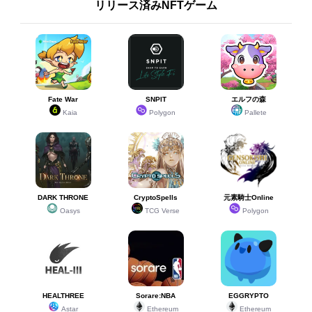
リリース済みNFTゲーム
Fate War
SNPIT
エルフの森
Kaia
Polygon
Pallete
DARK THRONE
CryptoSpells
元素騎士Online
Oasys
TCG Verse
Polygon
HEALTHREE
Sorare:NBA
EGGRYPTO
Astar
Ethereum
Ethereum