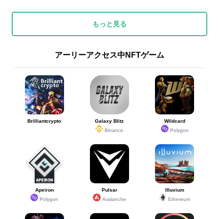
もっと見る
アーリーアクセス中NFTゲーム
Brilliantcrypto
Galaxy Blitz
Wildcard
Binance
Polygon
Apeiron
Pulsar
Illuvium
Polygon
Avalanche
Ethereum