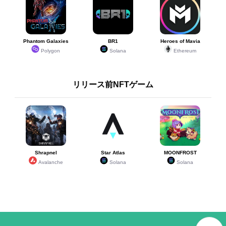
Phantom Galaxies
BR1
Heroes of Mavia
Polygon
Solana
Ethereum
リリース前NFTゲーム
Shrapnel
Star Atlas
MOONFROST
Avalanche
Solana
Solana