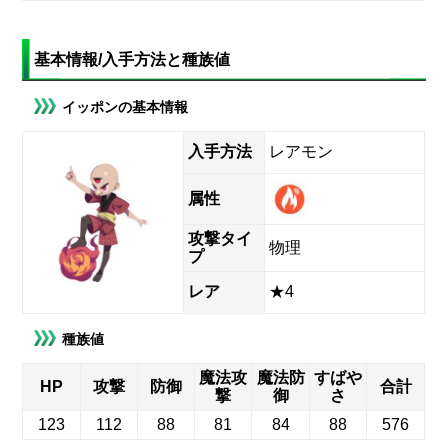
基本情報/入手方法と種族値
イッポンの基本情報
入手方法
レアモン
属性
攻撃タイ
物理
プ
レア
★4
種族値
魔法攻
魔法防
すばや
HP
攻撃
防御
合計
撃
御
さ
123
112
88
81
84
88
576