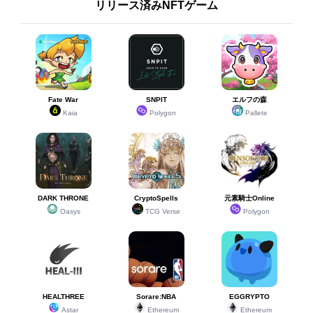
リリース済みNFTゲーム
Fate War
SNPIT
エルフの森
Kaia
Polygon
Pallete
DARK THRONE
CryptoSpells
元素騎士Online
Oasys
TCG Verse
Polygon
HEALTHREE
Sorare:NBA
EGGRYPTO
Astar
Ethereum
Ethereum