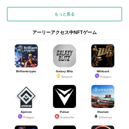
もっと見る
アーリーアクセス中NFTゲーム
Brilliantcrypto
Galaxy Blitz
Wildcard
Binance
Polygon
Apeiron
Pulsar
Illuvium
Polygon
Avalanche
Ethereum