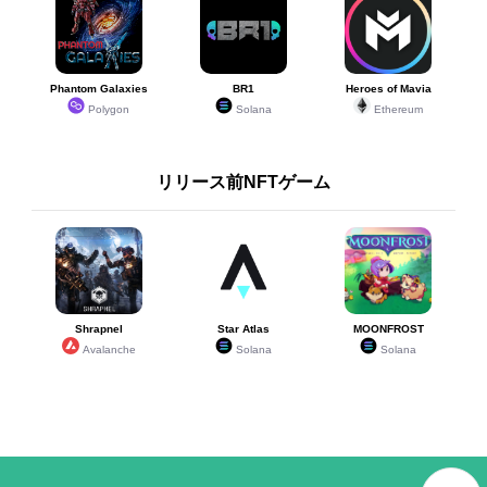
Phantom Galaxies
BR1
Heroes of Mavia
Polygon
Solana
Ethereum
リリース前NFTゲーム
Shrapnel
Star Atlas
MOONFROST
Avalanche
Solana
Solana