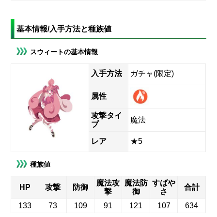
基本情報/入手方法と種族値
スウィートの基本情報
入手方法
ガチャ(限定)
属性
攻撃タイ
魔法
プ
レア
★5
種族値
魔法攻
魔法防
すばや
HP
攻撃
防御
合計
撃
御
さ
133
73
109
91
121
107
634