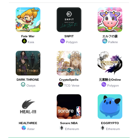
Fate War
SNPIT
エルフの森
Kaia
Polygon
Pallete
DARK THRONE
CryptoSpells
元素騎士Online
Oasys
TCG Verse
Polygon
HEALTHREE
Sorare:NBA
EGGRYPTO
Astar
Ethereum
Ethereum