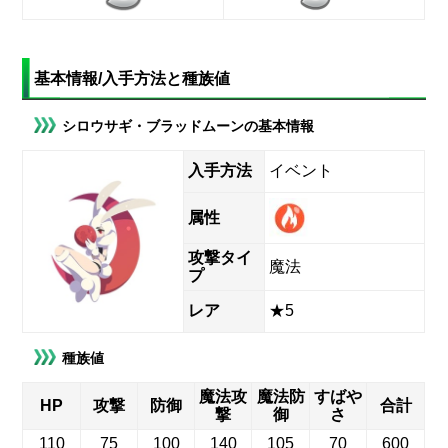
基本情報/入手方法と種族値
シロウサギ・ブラッドムーンの基本情報
入手方法
イベント
属性
攻撃タイ
魔法
プ
レア
★5
種族値
魔法攻
魔法防
すばや
HP
攻撃
防御
合計
撃
御
さ
110
75
100
140
105
70
600