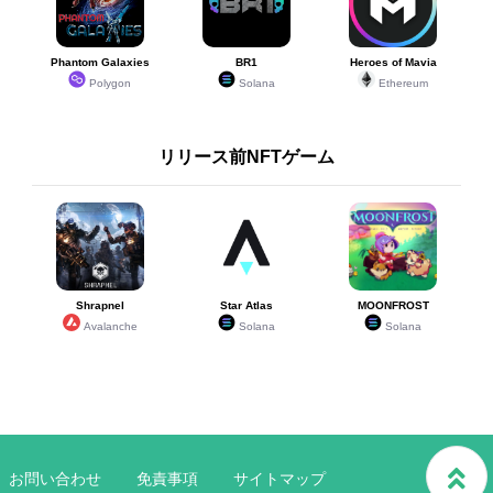
Phantom Galaxies
BR1
Heroes of Mavia
Polygon
Solana
Ethereum
リリース前NFTゲーム
Shrapnel
Star Atlas
MOONFROST
Avalanche
Solana
Solana
お問い合わせ
免責事項
サイトマップ