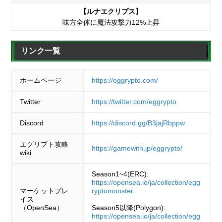
【ルナエクリプス】
味方全体に魔法攻撃力12%上昇
リンク一覧
ホームページ
https://eggrypto.com/
Twitter
https://twitter.com/eggrypto
Discord
https://discord.gg/B3jajRbppw
エグリプト攻略
https://gamewith.jp/eggrypto/
wiki
Season1~4(ERC):
https://opensea.io/ja/collection/egg
マーケットプレ
ryptomonster
イス
（OpenSea）
Season5以降(Polygon):
https://opensea.io/ja/collection/egg