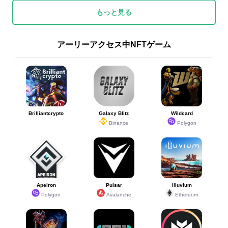
もっと見る
アーリーアクセス中NFTゲーム
Brilliantcrypto
Galaxy Blitz
Wildcard
Binance
Polygon
Apeiron
Pulsar
Illuvium
Polygon
Avalanche
Ethereum